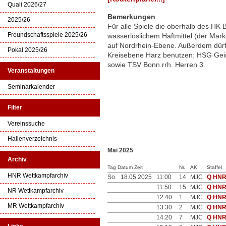
Quali 2026/27
Bemerkungen
2025/26
Für alle Spiele die oberhalb des HK B
Freundschaftsspiele 2025/26
wasserlöslichem Haftmittel (der Marke 
auf Nordrhein-Ebene. Außerdem dür
Pokal 2025/26
Kreisebene Harz benutzen: HSG Geis
sowie TSV Bonn rrh. Herren 3.
Veranstaltungen
Seminarkalender
Filter
Vereinssuche
Hallenverzeichnis
Mai 2025
Archiv
Tag Datum Zeit
Nr.
AK
Staffel
HNR Wettkampfarchiv
So.
18.05.2025
11:00
14
MJC
Q HN
11:50
15
MJC
Q HN
NR Wettkampfarchiv
12:40
1
MJC
Q HN
MR Wettkampfarchiv
13:30
2
MJC
Q HN
14:20
7
MJC
Q HN