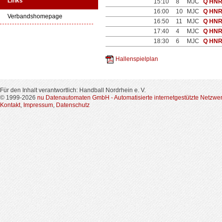
Links
15:10
8
MJC
Q HN
16:00
10
MJC
Q HN
Verbandshomepage
16:50
11
MJC
Q HN
17:40
4
MJC
Q HN
18:30
6
MJC
Q HN
Hallenspielplan
Für den Inhalt verantwortlich: Handball Nordrhein e. V.
© 1999-2026
nu Datenautomaten GmbH - Automatisierte internetgestützte Netzwe
Kontakt
,
Impressum
,
Datenschutz