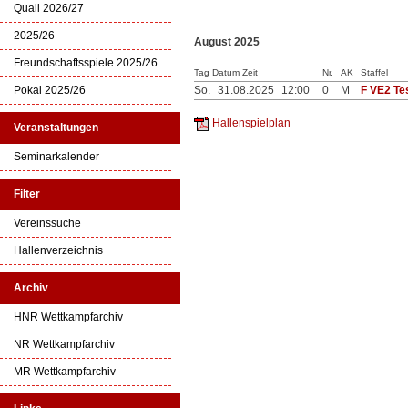
Quali 2026/27
2025/26
August 2025
Freundschaftsspiele 2025/26
Tag Datum Zeit
Nr.
AK
Staffel
Pokal 2025/26
So.
31.08.2025
12:00
0
M
F VE2 Tes
Hallenspielplan
Veranstaltungen
Seminarkalender
Filter
Vereinssuche
Hallenverzeichnis
Archiv
HNR Wettkampfarchiv
NR Wettkampfarchiv
MR Wettkampfarchiv