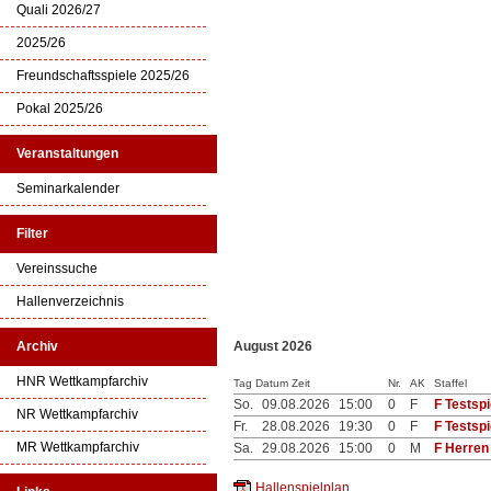
Quali 2026/27
2025/26
Freundschaftsspiele 2025/26
Pokal 2025/26
Veranstaltungen
Seminarkalender
Filter
Vereinssuche
Hallenverzeichnis
Archiv
August 2026
HNR Wettkampfarchiv
Tag Datum Zeit
Nr.
AK
Staffel
So.
09.08.2026
15:00
0
F
F Testsp
NR Wettkampfarchiv
Fr.
28.08.2026
19:30
0
F
F Testspi
MR Wettkampfarchiv
Sa.
29.08.2026
15:00
0
M
F Herren 
Hallenspielplan