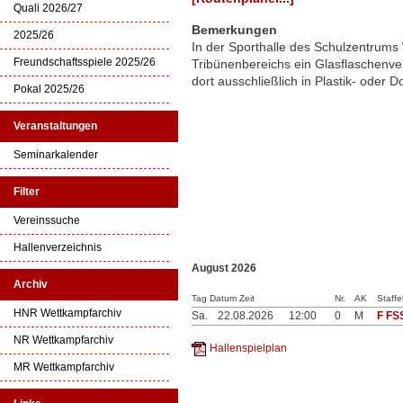
Quali 2026/27
Bemerkungen
2025/26
In der Sporthalle des Schulzentrum
Freundschaftsspiele 2025/26
Tribünenbereichs ein Glasflaschenve
dort ausschließlich in Plastik- oder 
Pokal 2025/26
Veranstaltungen
Seminarkalender
Filter
Vereinssuche
Hallenverzeichnis
August 2026
Archiv
Tag Datum Zeit
Nr.
AK
Staffe
HNR Wettkampfarchiv
Sa.
22.08.2026
12:00
0
M
F FS
NR Wettkampfarchiv
Hallenspielplan
MR Wettkampfarchiv