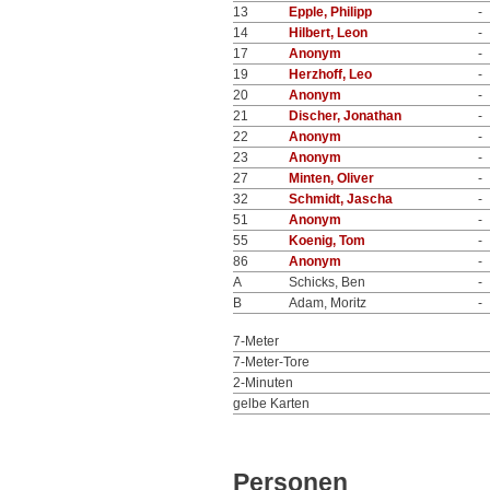
13
Epple, Philipp
-
14
Hilbert, Leon
-
17
Anonym
-
19
Herzhoff, Leo
-
20
Anonym
-
21
Discher, Jonathan
-
22
Anonym
-
23
Anonym
-
27
Minten, Oliver
-
32
Schmidt, Jascha
-
51
Anonym
-
55
Koenig, Tom
-
86
Anonym
-
A
Schicks, Ben
-
B
Adam, Moritz
-
7-Meter
7-Meter-Tore
2-Minuten
gelbe Karten
Personen