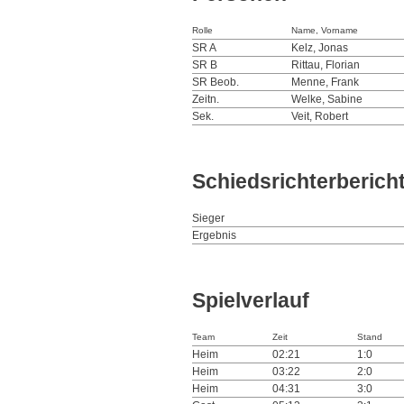
Rolle
Name, Vorname
SR A
Kelz, Jonas
SR B
Rittau, Florian
SR Beob.
Menne, Frank
Zeitn.
Welke, Sabine
Sek.
Veit, Robert
Schiedsrichterberich
Sieger
Ergebnis
Spielverlauf
Team
Zeit
Stand
Heim
02:21
1:0
Heim
03:22
2:0
Heim
04:31
3:0