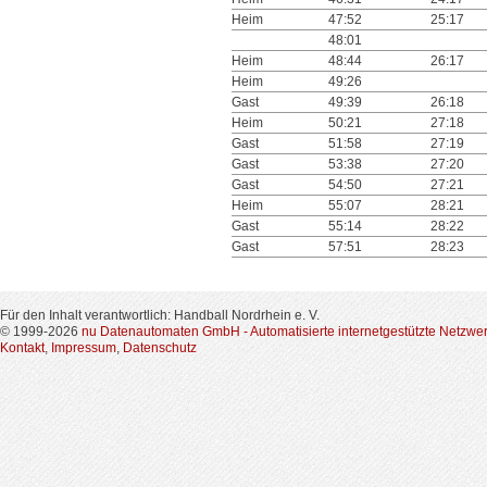
Heim
47:52
25:17
48:01
Heim
48:44
26:17
Heim
49:26
Gast
49:39
26:18
Heim
50:21
27:18
Gast
51:58
27:19
Gast
53:38
27:20
Gast
54:50
27:21
Heim
55:07
28:21
Gast
55:14
28:22
Gast
57:51
28:23
Für den Inhalt verantwortlich: Handball Nordrhein e. V.
© 1999-2026
nu Datenautomaten GmbH - Automatisierte internetgestützte Netzwe
Kontakt
,
Impressum
,
Datenschutz