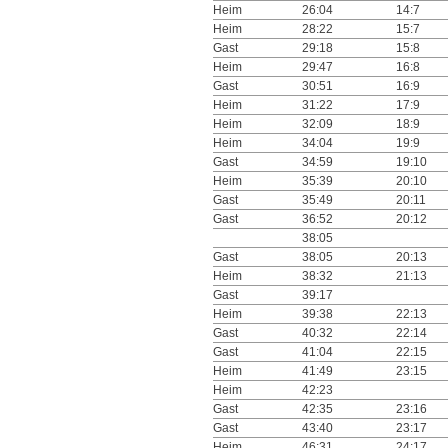
Heim
26:04
14:7
Heim
28:22
15:7
Gast
29:18
15:8
Heim
29:47
16:8
Gast
30:51
16:9
Heim
31:22
17:9
Heim
32:09
18:9
Heim
34:04
19:9
Gast
34:59
19:10
Heim
35:39
20:10
Gast
35:49
20:11
Gast
36:52
20:12
38:05
Gast
38:05
20:13
Heim
38:32
21:13
Gast
39:17
Heim
39:38
22:13
Gast
40:32
22:14
Gast
41:04
22:15
Heim
41:49
23:15
Heim
42:23
Gast
42:35
23:16
Gast
43:40
23:17
Heim
46:31
24:17