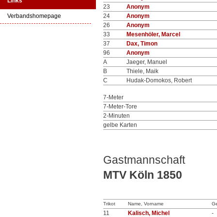
Links
23
Anonym
Verbandshomepage
24
Anonym
26
Anonym
33
Mesenhöler, Marcel
37
Dax, Timon
96
Anonym
A
Jaeger, Manuel
B
Thiele, Maik
C
Hudak-Domokos, Robert
7-Meter
7-Meter-Tore
2-Minuten
gelbe Karten
Gastmannschaft
MTV Köln 1850
Trikot
Name, Vorname
Ge
11
Kalisch, Michel
-