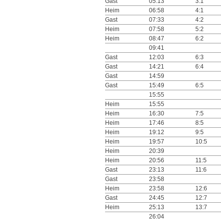
Gast
05:13
3:1
Heim
06:58
4:1
Gast
07:33
4:2
Heim
07:58
5:2
Heim
08:47
6:2
09:41
Gast
12:03
6:3
Gast
14:21
6:4
Gast
14:59
Gast
15:49
6:5
15:55
Heim
15:55
Heim
16:30
7:5
Heim
17:46
8:5
Heim
19:12
9:5
Heim
19:57
10:5
Heim
20:39
Heim
20:56
11:5
Gast
23:13
11:6
Gast
23:58
Heim
23:58
12:6
Gast
24:45
12:7
Heim
25:13
13:7
26:04