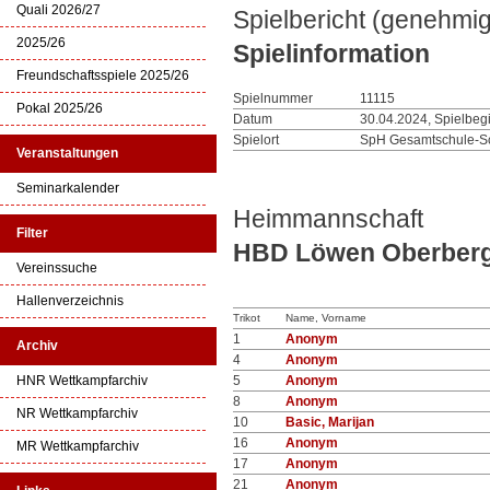
Quali 2026/27
Spielbericht (genehmig
2025/26
Spielinformation
Freundschaftsspiele 2025/26
Spielnummer
11115
Pokal 2025/26
Datum
30.04.2024, Spielbeg
Spielort
SpH Gesamtschule-S
Veranstaltungen
Seminarkalender
Heimmannschaft
Filter
HBD Löwen Oberber
Vereinssuche
Hallenverzeichnis
Trikot
Name, Vorname
1
Anonym
Archiv
4
Anonym
HNR Wettkampfarchiv
5
Anonym
8
Anonym
NR Wettkampfarchiv
10
Basic, Marijan
16
Anonym
MR Wettkampfarchiv
17
Anonym
21
Anonym