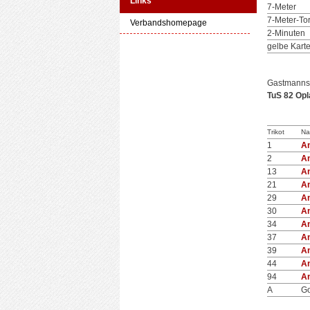
Links
7-Meter
7-Meter-To
Verbandshomepage
2-Minuten
gelbe Kart
Gastmanns
TuS 82 Opl
Trikot
Na
1
A
2
A
13
A
21
A
29
A
30
A
34
A
37
A
39
A
44
A
94
A
A
Go