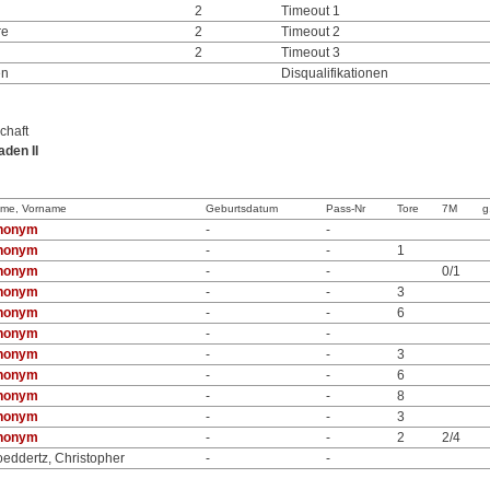
2
Timeout 1
re
2
Timeout 2
2
Timeout 3
en
Disqualifikationen
chaft
aden II
me, Vorname
Geburtsdatum
Pass-Nr
Tore
7M
g
nonym
-
-
nonym
-
-
1
nonym
-
-
0/1
nonym
-
-
3
nonym
-
-
6
nonym
-
-
nonym
-
-
3
nonym
-
-
6
nonym
-
-
8
nonym
-
-
3
nonym
-
-
2
2/4
eddertz, Christopher
-
-