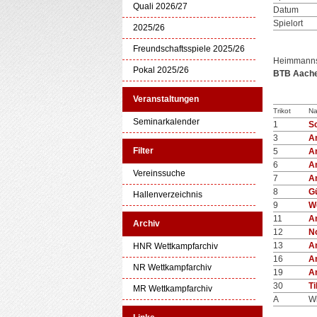
Quali 2026/27
Datum
Spielort
2025/26
Freundschaftsspiele 2025/26
Heimmanns
Pokal 2025/26
BTB Aachen
Veranstaltungen
Trikot
Na
Seminarkalender
1
S
3
A
Filter
5
A
6
A
Vereinssuche
7
A
8
Gü
Hallenverzeichnis
9
W
11
A
Archiv
12
N
13
A
HNR Wettkampfarchiv
16
A
NR Wettkampfarchiv
19
A
30
T
MR Wettkampfarchiv
A
Wi