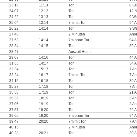
23:16
11:13
Tor
8 Gü
24:07
12:13
Tor
12 N
24:22
13:13
Tor
9 We
25:04
13:14
7m mit Tor
94 
26:22
14:14
Tor
9 We
27:48
2 Minuten
Ano
27:53
14:14
7m ohne Tor
94 
28:34
14:15
Tor
39 
28:47
Auszeit Heim
29:07
14:16
Tor
44 
31:33
14:17
Tor
34 
32:34
15:17
Tor
7 A
33:24
16:17
7m mit Tor
7 A
34:15
16:18
Tor
39 
35:27
17:18
Tor
7 A
35:58
17:19
Tor
21 
36:36
18:19
Tor
3 A
37:06
19:19
Tor
3 A
37:57
19:20
Tor
29 
39:05
19:20
7m ohne Tor
94 
39:47
20:20
7m mit Tor
7 A
40:15
2 Minuten
Ano
40:28
20:21
Tor
39 