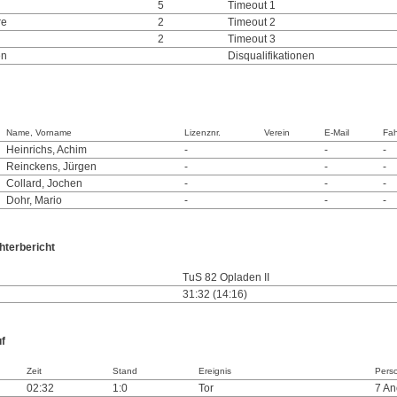
5
Timeout 1
re
2
Timeout 2
2
Timeout 3
en
Disqualifikationen
Name, Vorname
Lizenznr.
Verein
E-Mail
Fah
Heinrichs, Achim
-
-
-
Reinckens, Jürgen
-
-
-
Collard, Jochen
-
-
-
Dohr, Mario
-
-
-
hterbericht
TuS 82 Opladen II
31:32 (14:16)
uf
Zeit
Stand
Ereignis
Pers
02:32
1:0
Tor
7 A