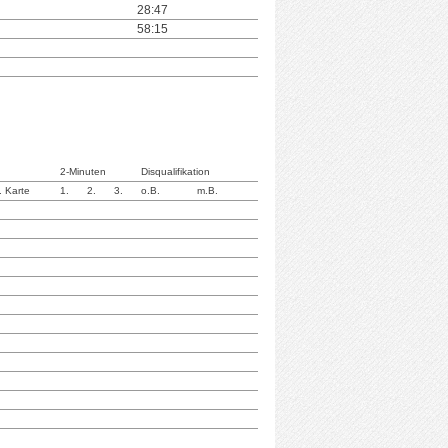
28:47
58:15
2-Minuten
Disqualifikation
. Karte
1.
2.
3.
o.B.
m.B.