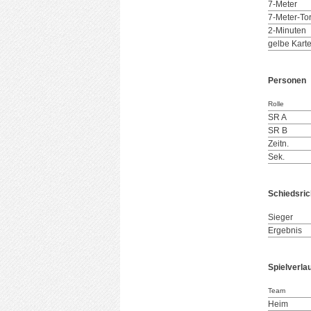
7-Meter
7-Meter-To
2-Minuten
gelbe Kart
Personen
Rolle
SR A
SR B
Zeitn.
Sek.
Schiedsric
Sieger
Ergebnis
Spielverla
Team
Heim