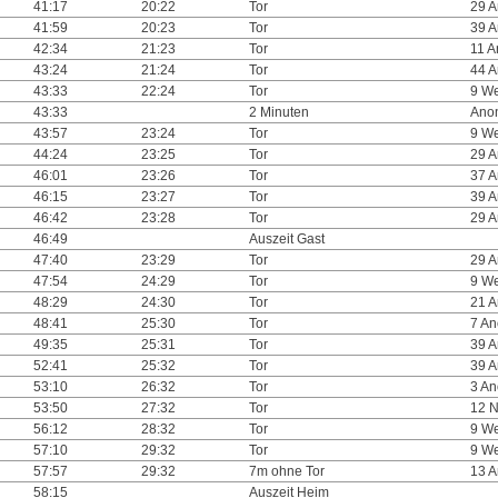
41:17
20:22
Tor
29 
41:59
20:23
Tor
39 
42:34
21:23
Tor
11 
43:24
21:24
Tor
44 
43:33
22:24
Tor
9 We
43:33
2 Minuten
Ano
43:57
23:24
Tor
9 We
44:24
23:25
Tor
29 
46:01
23:26
Tor
37 
46:15
23:27
Tor
39 
46:42
23:28
Tor
29 
46:49
Auszeit Gast
47:40
23:29
Tor
29 
47:54
24:29
Tor
9 We
48:29
24:30
Tor
21 
48:41
25:30
Tor
7 A
49:35
25:31
Tor
39 
52:41
25:32
Tor
39 
53:10
26:32
Tor
3 A
53:50
27:32
Tor
12 N
56:12
28:32
Tor
9 We
57:10
29:32
Tor
9 We
57:57
29:32
7m ohne Tor
13 
58:15
Auszeit Heim