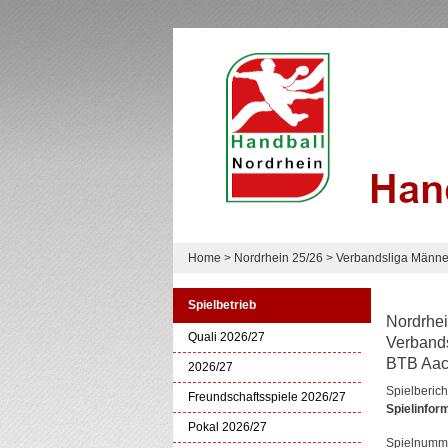
Home
>
Nordrhein 25/26
>
Verbandsliga Männer
Spielbetrieb
Nordrhei
Quali 2026/27
Verbands
BTB Aach
2026/27
Spielberich
Freundschaftsspiele 2026/27
Spielinfor
Pokal 2026/27
Spielnumm