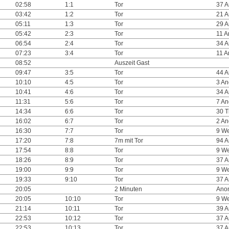
02:58
1:1
Tor
37 
03:42
1:2
Tor
21 
05:11
1:3
Tor
29 
05:42
2:3
Tor
11 
06:54
2:4
Tor
34 
07:23
3:4
Tor
11 
08:52
Auszeit Gast
09:47
3:5
Tor
44 
10:10
4:5
Tor
3 A
10:41
4:6
Tor
34 
11:31
5:6
Tor
7 A
14:34
6:6
Tor
30 T
16:02
6:7
Tor
2 A
16:30
7:7
Tor
9 We
17:20
7:8
7m mit Tor
94 
17:54
8:8
Tor
9 We
18:26
8:9
Tor
37 
19:00
9:9
Tor
9 We
19:33
9:10
Tor
37 
20:05
2 Minuten
Ano
20:05
10:10
Tor
9 We
21:14
10:11
Tor
39 
22:53
10:12
Tor
37 
22:53
10:13
Tor
37 