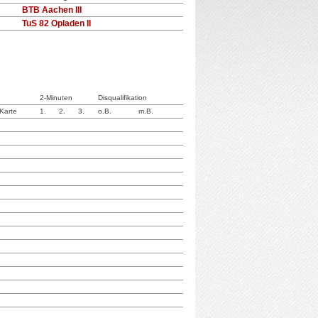
BTB Aachen III
TuS 82 Opladen II
2-Minuten
Disqualifikation
 Karte
1.
2.
3.
o.B.
m.B.