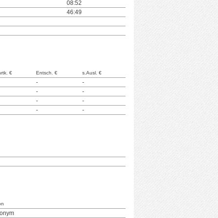
08:52
46:49
rtk. €
Entsch. €
s.Ausl. €
-
-
-
-
-
-
-
-
on
nonym