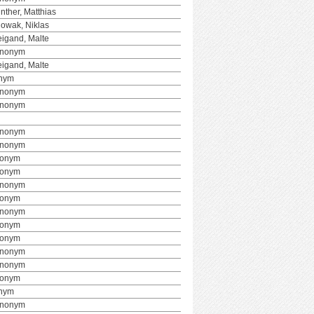
nther, Matthias
owak, Niklas
igand, Malte
Anonym
igand, Malte
nym
Anonym
Anonym
Anonym
Anonym
nonym
nonym
Anonym
nonym
Anonym
nonym
nonym
Anonym
Anonym
nonym
nym
Anonym