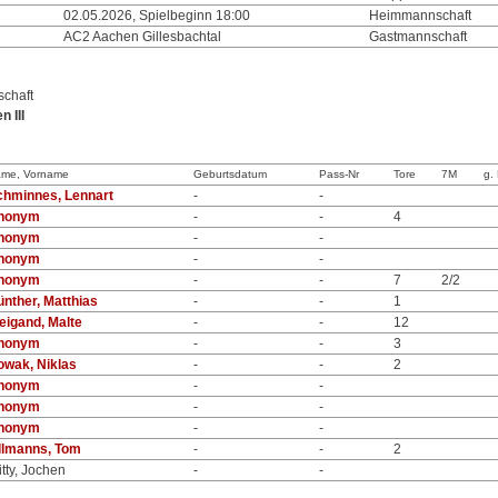
02.05.2026, Spielbeginn 18:00
Heimmannschaft
AC2 Aachen Gillesbachtal
Gastmannschaft
chaft
 III
me, Vorname
Geburtsdatum
Pass-Nr
Tore
7M
g.
chminnes, Lennart
-
-
nonym
-
-
4
nonym
-
-
nonym
-
-
nonym
-
-
7
2/2
nther, Matthias
-
-
1
eigand, Malte
-
-
12
nonym
-
-
3
owak, Niklas
-
-
2
nonym
-
-
nonym
-
-
nonym
-
-
illmanns, Tom
-
-
2
tty, Jochen
-
-