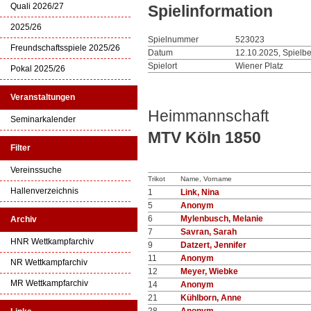
Quali 2026/27
Spielinformation
2025/26
Spielnummer
523023
Freundschaftsspiele 2025/26
Datum
12.10.2025, Spielb
Spielort
Wiener Platz
Pokal 2025/26
Veranstaltungen
Heimmannschaft
Seminarkalender
MTV Köln 1850
Filter
Vereinssuche
Trikot
Name, Vorname
Hallenverzeichnis
1
Link, Nina
5
Anonym
6
Mylenbusch, Melanie
Archiv
7
Savran, Sarah
HNR Wettkampfarchiv
9
Datzert, Jennifer
11
Anonym
NR Wettkampfarchiv
12
Meyer, Wiebke
MR Wettkampfarchiv
14
Anonym
21
Kühlborn, Anne