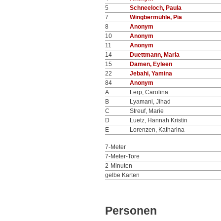
5
Schneeloch, Paula
7
Wingbermühle, Pia
8
Anonym
10
Anonym
11
Anonym
14
Duettmann, Marla
15
Damen, Eyleen
22
Jebahi, Yamina
84
Anonym
A
Lerp, Carolina
B
Lyamani, Jihad
C
Streuf, Marie
D
Luetz, Hannah Kristin
E
Lorenzen, Katharina
7-Meter
7-Meter-Tore
2-Minuten
gelbe Karten
Personen