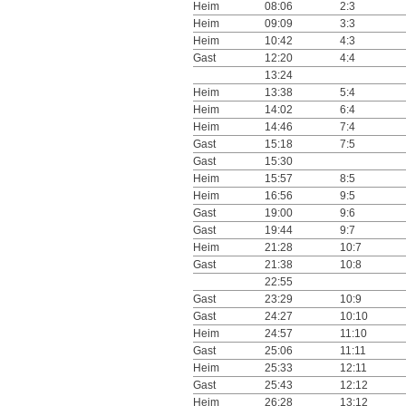
Heim
08:06
2:3
Heim
09:09
3:3
Heim
10:42
4:3
Gast
12:20
4:4
13:24
Heim
13:38
5:4
Heim
14:02
6:4
Heim
14:46
7:4
Gast
15:18
7:5
Gast
15:30
Heim
15:57
8:5
Heim
16:56
9:5
Gast
19:00
9:6
Gast
19:44
9:7
Heim
21:28
10:7
Gast
21:38
10:8
22:55
Gast
23:29
10:9
Gast
24:27
10:10
Heim
24:57
11:10
Gast
25:06
11:11
Heim
25:33
12:11
Gast
25:43
12:12
Heim
26:28
13:12