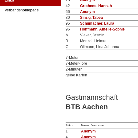
28
Anonym
Links
42
Grothnes, Hannah
Verbandshomepage
66
Anonym
80
Sinzig, Tabea
95
Schumacher, Laura
96
Hoffmann, Amelie-Sophie
A
Vieker, Jasmin
B
Menzel, Helmut
C
Oltmann, Lina Johanna
7-Meter
7-Meter-Tore
2-Minuten
gelbe Karten
Gastmannschaft
BTB Aachen
Trikot
Name, Vorname
1
Anonym
4
Anonym