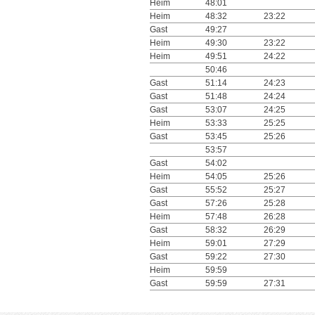
Heim
48:01
Heim
48:32
23:22
Gast
49:27
Heim
49:30
23:22
Heim
49:51
24:22
50:46
Gast
51:14
24:23
Gast
51:48
24:24
Gast
53:07
24:25
Heim
53:33
25:25
Gast
53:45
25:26
53:57
Gast
54:02
Heim
54:05
25:26
Gast
55:52
25:27
Gast
57:26
25:28
Heim
57:48
26:28
Gast
58:32
26:29
Heim
59:01
27:29
Gast
59:22
27:30
Heim
59:59
Gast
59:59
27:31