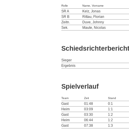
Rolle
Name, Vorname
SR A
Kelz, Jonas
SR B
Rittau, Florian
Zeitn.
Duve, Johnny
Sek.
Maute, Nicolas
Schiedsrichterberich
Sieger
Ergebnis
Spielverlauf
Team
Zeit
Stand
Gast
01:48
0:1
Heim
03:09
1:1
Gast
03:30
1:2
Heim
06:44
1:2
Gast
07:38
1:3