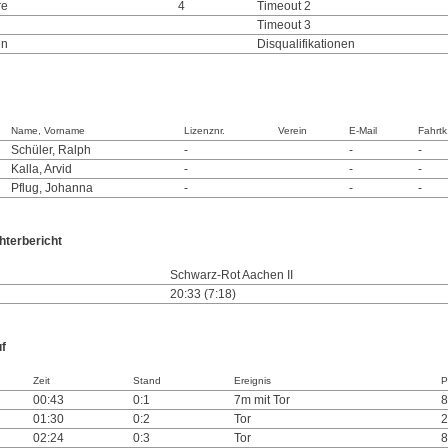
re
4
Timeout 2
Timeout 3
en
Disqualifikationen
Name, Vorname
Lizenznr.
Verein
E-Mail
Fahrtk
Schüler, Ralph
-
-
-
Kalla, Arvid
-
-
-
Pflug, Johanna
-
-
-
hterbericht
Schwarz-Rot Aachen II
20:33 (7:18)
uf
Zeit
Stand
Ereignis
P
00:43
0:1
7m mit Tor
8
01:30
0:2
Tor
2
02:24
0:3
Tor
8