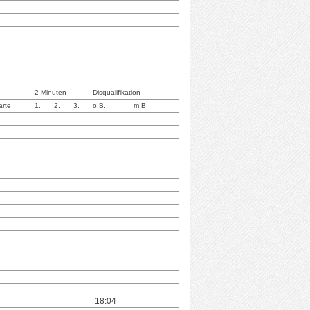
2-Minuten
Disqualifikation
arte
1.
2.
3.
o.B.
m.B.
18:04