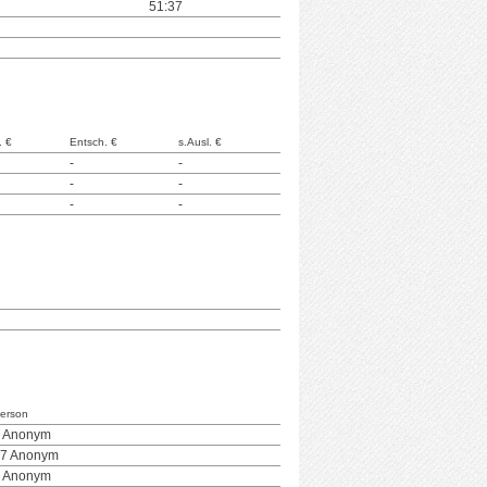
51:37
. €
Entsch. €
s.Ausl. €
-
-
-
-
-
-
erson
 Anonym
7 Anonym
 Anonym