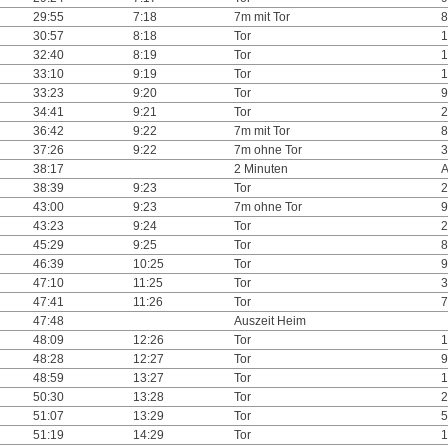
29:55
7:18
7m mit Tor
8
30:57
8:18
Tor
1
32:40
8:19
Tor
1
33:10
9:19
Tor
1
33:23
9:20
Tor
9
34:41
9:21
Tor
2
36:42
9:22
7m mit Tor
8
37:26
9:22
7m ohne Tor
3
38:17
2 Minuten
38:39
9:23
Tor
2
43:00
9:23
7m ohne Tor
9
43:23
9:24
Tor
2
45:29
9:25
Tor
8
46:39
10:25
Tor
9
47:10
11:25
Tor
3
47:41
11:26
Tor
7
47:48
Auszeit Heim
48:09
12:26
Tor
1
48:28
12:27
Tor
9
48:59
13:27
Tor
1
50:30
13:28
Tor
2
51:07
13:29
Tor
5
51:19
14:29
Tor
1