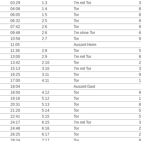
03:29
1:3
7m mit Tor
3
04:08
1:4
Tor
8
06:05
1:5
Tor
8
06:32
2:5
Tor
9
07:42
2:6
Tor
9
09:48
2:6
7m ohne Tor
6
10:59
2:7
Tor
9
11:05
Auszeit Heim
11:36
2:8
Tor
5
13:00
2:9
7m mit Tor
8
13:42
2:10
Tor
2
15:13
3:10
7m mit Tor
3
16:25
3:11
Tor
9
17:00
4:11
Tor
1
18:04
Auszeit Gast
18:50
4:12
Tor
9
19:16
5:12
Tor
1
20:31
5:13
Tor
8
21:20
5:14
Tor
5
22:41
5:15
Tor
5
24:17
6:15
7m mit Tor
3
24:48
6:16
Tor
2
26:25
6:17
Tor
2
29:24
7:17
Tor
9