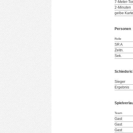
7-Meter-To
2-Minuten
gelbe Kart
Personen
Rolle
SR A
Zeitn.
Sek.
Schiedsric
Sieger
Ergebnis
Spielverla
Team
Gast
Gast
Gast