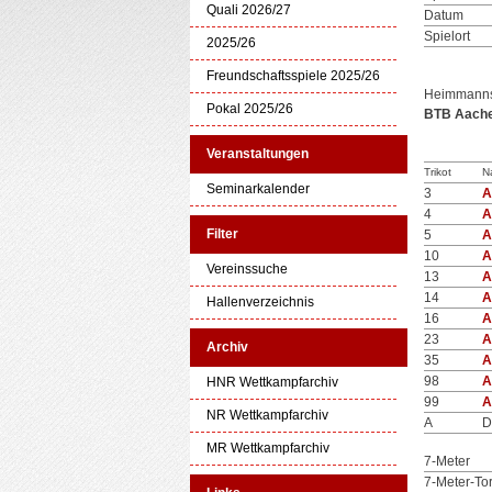
Quali 2026/27
Datum
Spielort
2025/26
Freundschaftsspiele 2025/26
Heimmanns
Pokal 2025/26
BTB Aachen
Veranstaltungen
Trikot
N
Seminarkalender
3
A
4
A
Filter
5
A
10
A
Vereinssuche
13
A
14
A
Hallenverzeichnis
16
A
23
A
Archiv
35
A
98
A
HNR Wettkampfarchiv
99
A
NR Wettkampfarchiv
A
D
MR Wettkampfarchiv
7-Meter
7-Meter-To