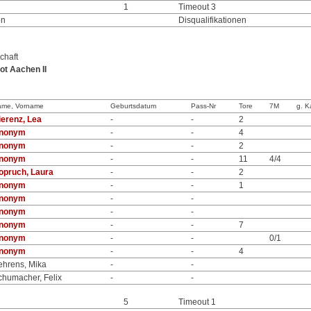
1
Timeout 3
en
Disqualifikationen
chaft
t Aachen II
ame, Vorname
Geburtsdatum
Pass-Nr
Tore
7M
g. K
ierenz, Lea
-
-
2
nonym
-
-
4
nonym
-
-
2
nonym
-
-
11
4/4
opruch, Laura
-
-
2
nonym
-
-
1
nonym
-
-
nonym
-
-
nonym
-
-
7
nonym
-
-
0/1
nonym
-
-
4
ehrens, Mika
-
-
chumacher, Felix
-
-
5
Timeout 1