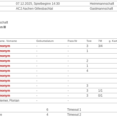
07.12.2025, Spielbeginn 14:30
Heimmannschaft
AC2 Aachen Gillesbachtal
Gastmannschaft
chaft
 III
ame, Vorname
Geburtsdatum
Pass-Nr
Tore
7M
g. Kar
nonym
-
-
3
3/4
nonym
-
-
1
nonym
-
-
nonym
-
-
2
nonym
-
-
1
nonym
-
-
4
nonym
-
-
nonym
-
-
nonym
-
-
3
nonym
-
-
3
1/1
nonym
-
-
3
0/1
iemer, Florian
-
-
6
Timeout 1
re
4
Timeout 2