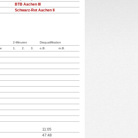
BTB Aachen III
Schwarz-Rot Aachen II
2-Minuten
Disqualifikation
te
1.
2.
3.
o.B.
m.B.
11:05
47:48