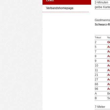
Links
2-Minuten
gelbe Kart
Verbandshomepage
Gastmanns
Schwarz-Ro
Trikot
N
2
G
5
A
7
A
8
A
9
K
10
A
11
A
21
A
27
A
66
A
96
A
A
B
B
S
7-Meter