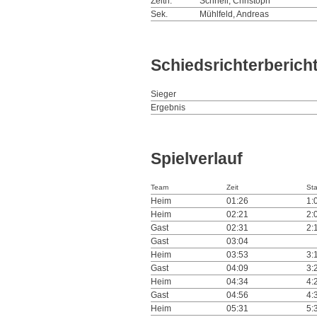
Zeitn.
Schnell, Christoph
Sek.
Mühlfeld, Andreas
Schiedsrichterberich
Sieger
Ergebnis
Spielverlauf
Team
Zeit
St
Heim
01:26
1:
Heim
02:21
2:
Gast
02:31
2:
Gast
03:04
Heim
03:53
3:
Gast
04:09
3:
Heim
04:34
4:
Gast
04:56
4:
Heim
05:31
5: