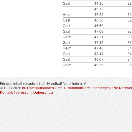
Gast
44:15
31
45:12
Heim
46:29
32
Gast
46:50
32
Gast
46:59
Gast
47:09
32
Heim
47:21
33
Gast
47:35
33
Heim
47:46
34
Gast
48:44
34
Gast
49:07
34
Heim
49:35
35
Für den Inhalt verantwortlich: Handball Nordrhein e. V.
© 1999-2026
nu Datenautomaten GmbH - Automatisierte internetgestützte Netzwe
Kontakt
,
Impressum
,
Datenschutz