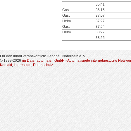
35:41
Gast
36:15
Gast
37:07
Heim
37:27
Gast
37:54
Heim
38:27
38:55
Für den Inhalt verantwortlich: Handball Nordrhein e. V.
© 1999-2026
nu Datenautomaten GmbH - Automatisierte internetgestützte Netzwe
Kontakt
,
Impressum
,
Datenschutz