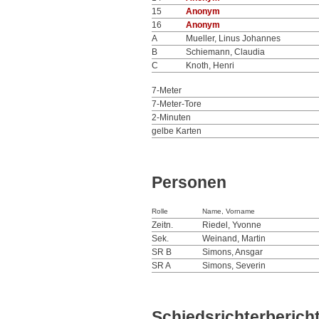
15
Anonym
16
Anonym
A
Mueller, Linus Johannes
B
Schiemann, Claudia
C
Knoth, Henri
7-Meter
7-Meter-Tore
2-Minuten
gelbe Karten
Personen
Rolle
Name, Vorname
Zeitn.
Riedel, Yvonne
Sek.
Weinand, Martin
SR B
Simons, Ansgar
SR A
Simons, Severin
Schiedsrichterberich