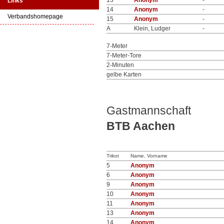
13
Anonym
-
Links
14
Anonym
-
Verbandshomepage
15
Anonym
-
A
Klein, Ludger
-
7-Meter
7-Meter-Tore
2-Minuten
gelbe Karten
Gastmannschaft
BTB Aachen
Trikot
Name, Vorname
5
Anonym
6
Anonym
9
Anonym
10
Anonym
11
Anonym
13
Anonym
14
Anonym