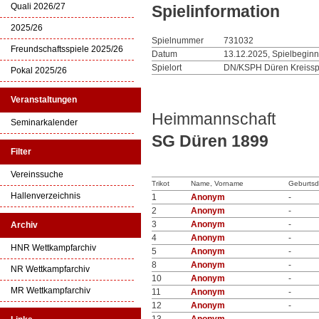
Quali 2026/27
Spielinformation
2025/26
Spielnummer
731032
Freundschaftsspiele 2025/26
Datum
13.12.2025, Spielbeginn
Spielort
DN/KSPH Düren Kreisspo
Pokal 2025/26
Veranstaltungen
Heimmannschaft
Seminarkalender
SG Düren 1899
Filter
Vereinssuche
Trikot
Name, Vorname
Geburts
Hallenverzeichnis
1
Anonym
-
2
Anonym
-
3
Anonym
-
Archiv
4
Anonym
-
HNR Wettkampfarchiv
5
Anonym
-
8
Anonym
-
NR Wettkampfarchiv
10
Anonym
-
MR Wettkampfarchiv
11
Anonym
-
12
Anonym
-