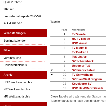
Quali 2026/27
2025/26
Freundschaftsspiele 2025/26
Tabelle
Pokal 2025/26
Rang
Mannschaft
Veranstaltungen
1
TV Voerde
2
HC TV Rhede
Seminarkalender
3
HSG Wesel
4
TV Issum II
Filter
5
TV Borken II
6
TuS Lintfort
Vereinssuche
7
SV Schermbeck
Hallenverzeichnis
8
Uedemer TuS
9
SV Friedrichsfeld
Archiv
10
TV Schwafheim
11
SV Blau Weiß Dingden
HNR Wettkampfarchiv
12
Kevelaerer SV
13
HSG Hald/Mehrh/Isselb
NR Wettkampfarchiv
MR Wettkampfarchiv
Diese Tabelle wird während der Saison na
Tabellendarstellung nach dem direkten Ver