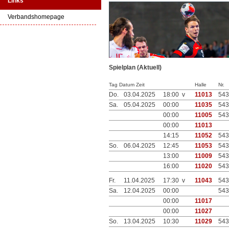
Links
Verbandshomepage
Spielplan (Aktuell)
Tag Datum Zeit
Halle
Nr.
Do.
03.04.2025
18:00 v
11013
543
Sa.
05.04.2025
00:00
11035
543
00:00
11005
543
00:00
11013
14:15
11052
543
So.
06.04.2025
12:45
11053
543
13:00
11009
543
16:00
11020
543
Fr.
11.04.2025
17:30 v
11043
543
Sa.
12.04.2025
00:00
543
00:00
11017
00:00
11027
So.
13.04.2025
10:30
11029
543