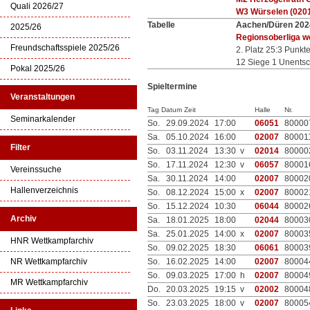
Quali 2026/27
W3 Würselen (020
Tabelle
Aachen/Düren 202
2025/26
Regionsoberliga w
Freundschaftsspiele 2025/26
2. Platz 25:3 Punkt
12 Siege 1 Unents
Pokal 2025/26
Spieltermine
Veranstaltungen
Tag Datum Zeit
Halle
Nr.
Seminarkalender
So.
29.09.2024
17:00
06051
80000
Sa.
05.10.2024
16:00
02007
80001
Filter
So.
03.11.2024
13:30 v
02014
80000
So.
17.11.2024
12:30 v
06057
80001
Vereinssuche
Sa.
30.11.2024
14:00
02007
80002
Hallenverzeichnis
So.
08.12.2024
15:00 x
02007
80002
So.
15.12.2024
10:30
06044
80002
Archiv
Sa.
18.01.2025
18:00
02044
80003
Sa.
25.01.2025
14:00 x
02007
80003
HNR Wettkampfarchiv
So.
09.02.2025
18:30
06061
80003
NR Wettkampfarchiv
So.
16.02.2025
14:00
02007
80004
So.
09.03.2025
17:00 h
02007
80004
MR Wettkampfarchiv
Do.
20.03.2025
19:15 v
02002
80004
So.
23.03.2025
18:00 v
02007
80005