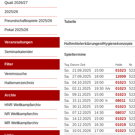
Quali 2026/27
2025/26
Freundschaftsspiele 2025/26
Tabelle
Pokal 2025/26
Veranstaltungen
Haftmittelerklärungen/Hygienekonzepte
Seminarkalender
Spieltermine
Filter
Tag Datum Zeit
Halle
Nr.
So.
21.09.2025
15:00
01023
52
Vereinssuche
Sa.
27.09.2025
18:00
12009
52
Sa.
04.10.2025
16:00
01023
52
Hallenverzeichnis
So.
02.11.2025
19:30 h/v
01023
52
So.
09.11.2025
15:00
01023
52
Archiv
Sa.
15.11.2025
20:00 h
08011
52
HNR Wettkampfarchiv
So.
30.11.2025
15:00
01023
52
So.
07.12.2025
14:30
08037
52
NR Wettkampfarchiv
So.
14.12.2025
15:00
01023
52
MR Wettkampfarchiv
Sa.
20.12.2025
16:30
01019
52
Sa.
10.01.2026
17:00
01023
52