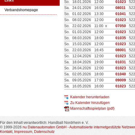
Links
So.
18.01.2026
12:00
01023
52
Sa.
24.01.2026
16:00
08011
52
Verbandshomepage
So.
01.02.2026
13:30
01041
52
So.
08.02.2026
12:00
01023
52
So.
22.02.2026
11:00 x
07050
52
So.
01.03.2026
12:00
01023
52
So.
08.03.2026
18:00
01035
52
So.
15.03.2026
12:00
01023
52
So.
22.03.2026
16:45
08001
52
So.
12.04.2026
12:00
01023
52
Sa.
18.04.2026
19:00
01031
52
So.
26.04.2026
12:00
01023
52
Sa.
02.05.2026
18:00
01040
52
Sa.
09.05.2026
17:00
09009
52
Sa.
16.05.2026
16:00
01023
52
Kalender herunterladen
Zu Kalender hinzufügen
Mannschaftsspielplan (pdf)
Für den Inhalt verantwortlich: Handball Nordrhein e. V.
© 1999-2026
nu Datenautomaten GmbH - Automatisierte internetgestützte Netzwe
Kontakt
,
Impressum
,
Datenschutz