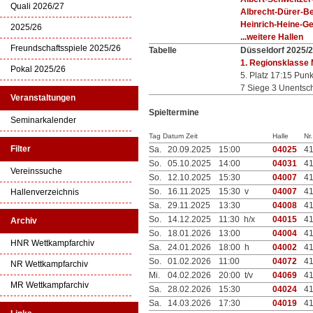
Quali 2026/27
Albrecht-Dürer-Be
Heinrich-Heine-G
2025/26
...weitere Hallen
Freundschaftsspiele 2025/26
Tabelle
Düsseldorf 2025/
1. Regionsklasse
Pokal 2025/26
5. Platz 17:15 Pun
7 Siege 3 Unentsc
Veranstaltungen
Spieltermine
Seminarkalender
Tag Datum Zeit
Halle
Nr.
Filter
Sa.
20.09.2025
15:00
04025
4
So.
05.10.2025
14:00
04031
4
Vereinssuche
So.
12.10.2025
15:30
04007
4
So.
16.11.2025
15:30 v
04007
4
Hallenverzeichnis
Sa.
29.11.2025
13:30
04008
4
So.
14.12.2025
11:30 h/x
04015
4
Archiv
So.
18.01.2026
13:00
04004
4
HNR Wettkampfarchiv
Sa.
24.01.2026
18:00 h
04002
4
So.
01.02.2026
11:00
04072
4
NR Wettkampfarchiv
Mi.
04.02.2026
20:00 t/v
04069
4
MR Wettkampfarchiv
Sa.
28.02.2026
15:30
04024
4
Sa.
14.03.2026
17:30
04019
4