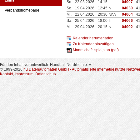
Links
So.
22.03.2026
14:15
04007
4
So.
19.04.2026
12:45 v
04030
4
Verbandshomepage
Mi.
22.04.2026
20:30 t/h/v
04004
4
Sa.
25.04.2026
18:00 h
04066
4
Mi.
29.04.2026
20:15 v
04002
4
Kalender herunterladen
Zu Kalender hinzufügen
Mannschaftsspielplan (pdf)
Für den Inhalt verantwortlich: Handball Nordrhein e. V.
© 1999-2026
nu Datenautomaten GmbH - Automatisierte internetgestützte Netzwe
Kontakt
,
Impressum
,
Datenschutz