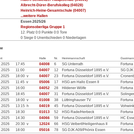
Albrecht-Dürer-Berufskolleg (04028)
Heinrich-Heine-Gesamtschule (04007)
...weitere Hallen
Essen 2025/26
Regionsoberliga Gruppe 1
12. Platz 0:0 Punkte 0:0 Tore
0 Siege 0 Unentschieden 0 Niederlagen
ne
it
Halle
Nr.
Heimmannschaft
Gastmann
9.2025
17:45
04008
6
SG Unterrath
Fortuna
9.2025
11:00
04007
12
Fortuna Düsseldorf 1895 e.V.
SG DJK
0.2025
18:00 v
04007
23
Fortuna Düsseldorf 1895 e.V.
Cronenb
1.2025
11:45 v
05006
17
HSG am Hallo Essen II
Fortuna
1.2025
16:00
04052
28
Hildener Wölfe
Fortuna
1.2025
18:45
04007
31
Fortuna Düsseldorf 1895 e.V.
Solinger
1.2025
18:00 v
01008
38
Lüttringhauser TV
Fortuna
2.2025
13:15 h
04019
45
Fortuna Düsseldorf 1895 e.V.
Vohwink
2.2025
18:30
01013
52
HSG Rade/Herbeck
Fortuna
2.2025
14:30
04066
59
Fortuna Düsseldorf 1895 e.V.
HC Ess
1.2026
20:30 v
12024
66
HSG Velbert/Heiligenhaus II
Fortuna
1.2026
18:00
05016
78
SG DJK A09/Phönix Essen
Fortuna