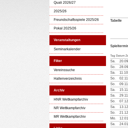
Quali 2026/27
2025/26
Freundschaftsspiele 2025/26
Tabelle
Pokal 2025/26
Veranstaltungen
Spieltermi
Seminarkalender
Tag Datum Ze
Filter
Sa.
20.0
So.
28.0
Vereinssuche
Sa.
11.1
So.
02.1
Hallenverzeichnis
So.
09.1
Sa.
15.1
Archiv
Sa.
29.1
HNR Wettkampfarchiv
So.
07.1
Sa.
13.1
NR Wettkampfarchiv
So.
21.1
MR Wettkampfarchiv
Mo.
12.0
Sa.
24.0