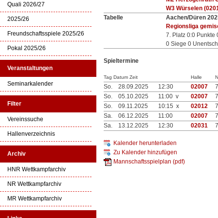
Quali 2026/27
W3 Würselen (020
Tabelle
Aachen/Düren 202
2025/26
Regionsliga gemis
Freundschaftsspiele 2025/26
7. Platz 0:0 Punkte 
0 Siege 0 Unentsch
Pokal 2025/26
Spieltermine
Veranstaltungen
Tag Datum Zeit
Halle
N
Seminarkalender
So.
28.09.2025
12:30
02007
So.
05.10.2025
11:00 v
02007
Filter
So.
09.11.2025
10:15 x
02012
Sa.
06.12.2025
11:00
02007
Vereinssuche
Sa.
13.12.2025
12:30
02031
Hallenverzeichnis
Kalender herunterladen
Zu Kalender hinzufügen
Archiv
Mannschaftsspielplan (pdf)
HNR Wettkampfarchiv
NR Wettkampfarchiv
MR Wettkampfarchiv