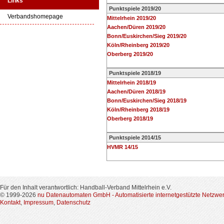
Links
Punktspiele 2019/20
Verbandshomepage
Mittelrhein 2019/20
Aachen/Düren 2019/20
Bonn/Euskirchen/Sieg 2019/20
Köln/Rheinberg 2019/20
Oberberg 2019/20
Punktspiele 2018/19
Mittelrhein 2018/19
Aachen/Düren 2018/19
Bonn/Euskirchen/Sieg 2018/19
Köln/Rheinberg 2018/19
Oberberg 2018/19
Punktspiele 2014/15
HVMR 14/15
Für den Inhalt verantwortlich: Handball-Verband Mittelrhein e.V.
© 1999-2026
nu Datenautomaten GmbH - Automatisierte internetgestützte Netzwe
Kontakt
,
Impressum
,
Datenschutz