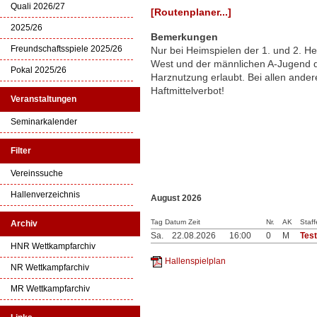
Quali 2026/27
[Routenplaner...]
2025/26
Bemerkungen
Freundschaftsspiele 2025/26
Nur bei Heimspielen der 1. und 2. 
West und der männlichen A-Jugend de
Pokal 2025/26
Harznutzung erlaubt. Bei allen ander
Haftmittelverbot!
Veranstaltungen
Seminarkalender
Filter
Vereinssuche
Hallenverzeichnis
August 2026
Tag Datum Zeit
Nr.
AK
Staff
Archiv
Sa.
22.08.2026
16:00
0
M
Tes
HNR Wettkampfarchiv
Hallenspielplan
NR Wettkampfarchiv
MR Wettkampfarchiv