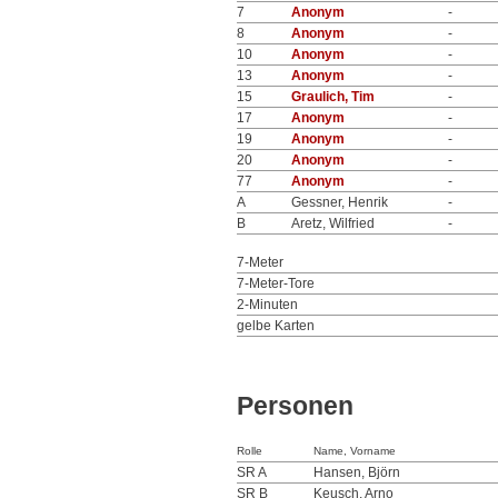
7
Anonym
-
8
Anonym
-
10
Anonym
-
13
Anonym
-
15
Graulich, Tim
-
17
Anonym
-
19
Anonym
-
20
Anonym
-
77
Anonym
-
A
Gessner, Henrik
-
B
Aretz, Wilfried
-
7-Meter
7-Meter-Tore
2-Minuten
gelbe Karten
Personen
Rolle
Name, Vorname
SR A
Hansen, Björn
SR B
Keusch, Arno