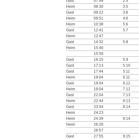
Gast
07:49
2:5
Heim
08:30
3:5
Gast
09:22
3:6
Heim
09:51
4:6
Heim
10:38
5:6
Gast
12:41
5:7
Heim
12:47
Gast
14:32
5:8
Heim
15:40
15:59
Gast
16:15
5:9
Gast
17:13
5:10
Gast
17:44
5:11
Heim
19:04
6:11
Gast
19:04
6:12
Heim
19:04
7:12
Gast
22:04
7:13
Heim
22:44
8:13
Gast
23:34
8:14
Heim
24:23
Heim
24:39
9:14
Heim
26:28
26:57
Gast
27:55
9:15