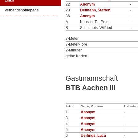
Links
22
Anonym
-
Verbandshomepage
23
Deimann, Steffen
-
36
Anonym
-
A
Keusch, Till-Peter
-
B
Schultheis, Wilfried
-
7-Meter
7-Meter-Tore
2-Minuten
gelbe Karten
Gastmannschaft
BTB Aachen III
Trikot
Name, Vorname
Geburtsd
1
Anonym
-
3
Anonym
-
4
Anonym
-
5
Anonym
-
6
Uerlings, Luca
-