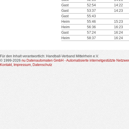
Gast
52:54
14:22
Gast
53:37
14:23
Gast
55:43
Heim
55:46
15:23
Heim
56:36
16:23
Gast
57:24
16:24
Heim
58:37
16:24
Für den Inhalt verantwortlich: Handball-Verband Mittelrhein e.V.
© 1999-2026
nu Datenautomaten GmbH - Automatisierte internetgestützte Netzwe
Kontakt
,
Impressum
,
Datenschutz