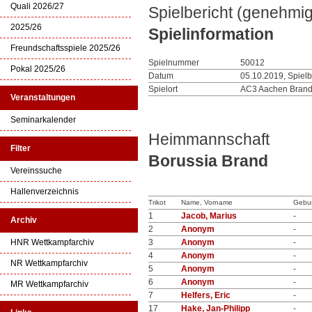
Quali 2026/27
Spielbericht (genehmig
2025/26
Spielinformation
Freundschaftsspiele 2025/26
Spielnummer
50012
Pokal 2025/26
Datum
05.10.2019, Spiel
Spielort
AC3 Aachen Brand
Veranstaltungen
Seminarkalender
Heimmannschaft
Filter
Borussia Brand
Vereinssuche
Hallenverzeichnis
Trikot
Name, Vorname
Gebu
1
Jacob, Marius
-
Archiv
2
Anonym
-
HNR Wettkampfarchiv
3
Anonym
-
4
Anonym
-
NR Wettkampfarchiv
5
Anonym
-
6
Anonym
-
MR Wettkampfarchiv
7
Helfers, Eric
-
17
Hake, Jan-Philipp
-