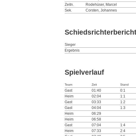
Zeitn.
Rodehüser, Marcel
Sek.
Corsten, Johannes
Schiedsrichterberich
Sieger
Ergebnis
Spielverlauf
Team
Zeit
Stand
Gast
01:40
0:1
Heim
02:04
1:1
Gast
03:33
1:2
Gast
04:04
1:3
Heim
06:29
Heim
06:58
Gast
07:04
1:4
Heim
07:33
2:4