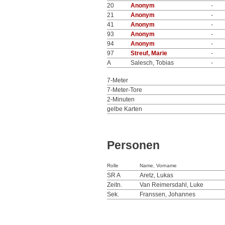
20
Anonym
-
21
Anonym
-
41
Anonym
-
93
Anonym
-
94
Anonym
-
97
Streuf, Marie
-
A
Salesch, Tobias
-
7-Meter
7-Meter-Tore
2-Minuten
gelbe Karten
Personen
Rolle
Name, Vorname
SR A
Aretz, Lukas
Zeitn.
Van Reimersdahl, Luke
Sek.
Franssen, Johannes