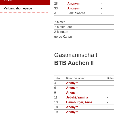
Links
28
Anonym
-
Verbandshomepage
33
Anonym
-
A
Belz, Sascha
-
7-Meter
7-Meter-Tore
2-Minuten
gelbe Karten
Gastmannschaft
BTB Aachen II
Trikot
Name, Vorname
Gebur
4
Anonym
-
6
Anonym
-
9
Anonym
-
11
Jebahi, Yamina
-
13
Heimburger, Anne
-
18
Anonym
-
19
Anonym
-