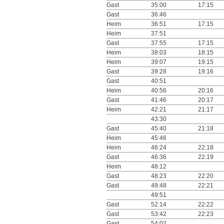
Gast
35:00
17:15
Gast
36:46
Heim
36:51
17:15
Heim
37:51
Gast
37:55
17:15
Heim
38:03
18:15
Heim
39:07
19:15
Gast
39:28
19:16
Gast
40:51
Heim
40:56
20:16
Gast
41:46
20:17
Heim
42:21
21:17
43:30
Gast
45:40
21:18
Heim
45:46
Heim
46:24
22:18
Gast
46:36
22:19
Heim
48:12
Gast
48:23
22:20
Gast
49:48
22:21
49:51
Gast
52:14
22:22
Gast
53:42
22:23
Gast
54:02