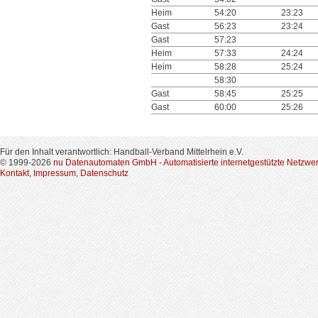
Heim
54:20
23:23
Gast
56:23
23:24
Gast
57:23
Heim
57:33
24:24
Heim
58:28
25:24
58:30
Gast
58:45
25:25
Gast
60:00
25:26
Für den Inhalt verantwortlich: Handball-Verband Mittelrhein e.V.
© 1999-2026
nu Datenautomaten GmbH - Automatisierte internetgestützte Netzwe
Kontakt
,
Impressum
,
Datenschutz