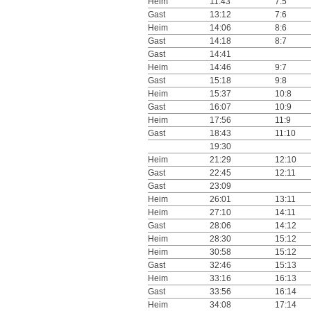
Heim
11:43
7:5
Gast
13:12
7:6
Heim
14:06
8:6
Gast
14:18
8:7
Gast
14:41
Heim
14:46
9:7
Gast
15:18
9:8
Heim
15:37
10:8
Gast
16:07
10:9
Heim
17:56
11:9
Gast
18:43
11:10
19:30
Heim
21:29
12:10
Gast
22:45
12:11
Gast
23:09
Heim
26:01
13:11
Heim
27:10
14:11
Gast
28:06
14:12
Heim
28:30
15:12
Heim
30:58
15:12
Gast
32:46
15:13
Heim
33:16
16:13
Gast
33:56
16:14
Heim
34:08
17:14