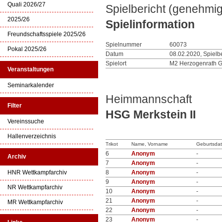
Quali 2026/27
Spielbericht (genehmig
2025/26
Spielinformation
Freundschaftsspiele 2025/26
Spielnummer
60073
Pokal 2025/26
Datum
08.02.2020, Spielb
Spielort
M2 Herzogenrath 
Veranstaltungen
Seminarkalender
Heimmannschaft
Filter
HSG Merkstein II
Vereinssuche
Hallenverzeichnis
Trikot
Name, Vorname
Geburtsda
6
Anonym
-
Archiv
7
Anonym
-
HNR Wettkampfarchiv
8
Anonym
-
9
Anonym
-
NR Wettkampfarchiv
10
Anonym
-
21
Anonym
-
MR Wettkampfarchiv
22
Anonym
-
23
Anonym
-