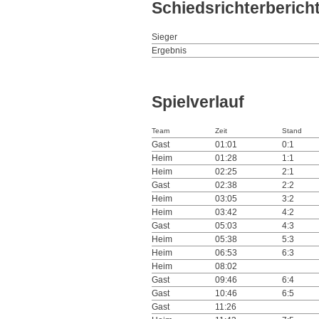
Schiedsrichterberich
Sieger
Ergebnis
Spielverlauf
Team
Zeit
Stand
Gast
01:01
0:1
Heim
01:28
1:1
Heim
02:25
2:1
Gast
02:38
2:2
Heim
03:05
3:2
Heim
03:42
4:2
Gast
05:03
4:3
Heim
05:38
5:3
Heim
06:53
6:3
Heim
08:02
Gast
09:46
6:4
Gast
10:46
6:5
Gast
11:26