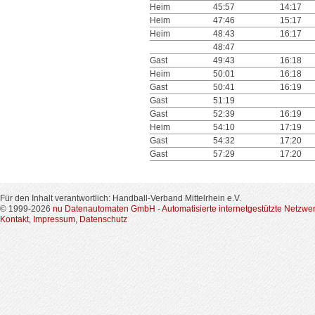
Heim
45:57
14:17
Heim
47:46
15:17
Heim
48:43
16:17
48:47
Gast
49:43
16:18
Heim
50:01
16:18
Gast
50:41
16:19
Gast
51:19
Gast
52:39
16:19
Heim
54:10
17:19
Gast
54:32
17:20
Gast
57:29
17:20
Für den Inhalt verantwortlich: Handball-Verband Mittelrhein e.V.
© 1999-2026
nu Datenautomaten GmbH - Automatisierte internetgestützte Netzwe
Kontakt
,
Impressum
,
Datenschutz