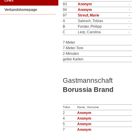
Links
93
Anonym
-
Verbandshomepage
94
Anonym
-
97
Streuf, Marie
-
A
Salesch, Tobias
-
B
Forster, Philipp
-
C
Lerp, Carolina
-
7-Meter
7-Meter-Tore
2-Minuten
gelbe Karten
Gastmannschaft
Borussia Brand
Trikot
Name, Vorname
2
Anonym
4
Anonym
5
Anonym
7
Anonym