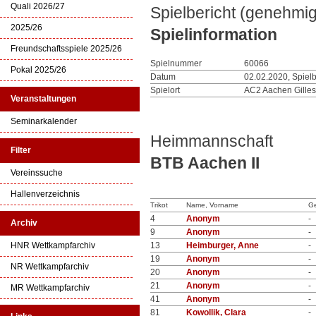
Quali 2026/27
Spielbericht (genehmig
2025/26
Spielinformation
Freundschaftsspiele 2025/26
Spielnummer
60066
Pokal 2025/26
Datum
02.02.2020, Spiel
Spielort
AC2 Aachen Gilles
Veranstaltungen
Seminarkalender
Heimmannschaft
Filter
BTB Aachen II
Vereinssuche
Hallenverzeichnis
Trikot
Name, Vorname
Ge
4
Anonym
-
Archiv
9
Anonym
-
HNR Wettkampfarchiv
13
Heimburger, Anne
-
19
Anonym
-
NR Wettkampfarchiv
20
Anonym
-
21
Anonym
-
MR Wettkampfarchiv
41
Anonym
-
81
Kowollik, Clara
-