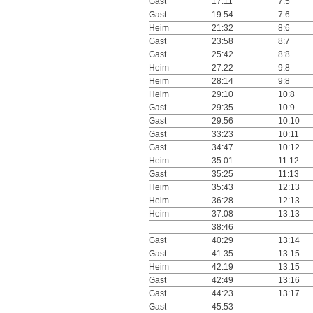
Gast
17:11
7:5
Gast
19:54
7:6
Heim
21:32
8:6
Gast
23:58
8:7
Gast
25:42
8:8
Heim
27:22
9:8
Heim
28:14
9:8
Heim
29:10
10:8
Gast
29:35
10:9
Gast
29:56
10:10
Gast
33:23
10:11
Gast
34:47
10:12
Heim
35:01
11:12
Gast
35:25
11:13
Heim
35:43
12:13
Heim
36:28
12:13
Heim
37:08
13:13
38:46
Gast
40:29
13:14
Gast
41:35
13:15
Heim
42:19
13:15
Gast
42:49
13:16
Gast
44:23
13:17
Gast
45:53