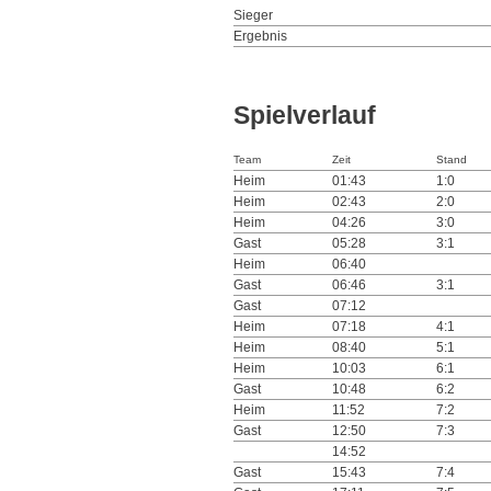
Sieger
Ergebnis
Spielverlauf
Team
Zeit
Stand
Heim
01:43
1:0
Heim
02:43
2:0
Heim
04:26
3:0
Gast
05:28
3:1
Heim
06:40
Gast
06:46
3:1
Gast
07:12
Heim
07:18
4:1
Heim
08:40
5:1
Heim
10:03
6:1
Gast
10:48
6:2
Heim
11:52
7:2
Gast
12:50
7:3
14:52
Gast
15:43
7:4