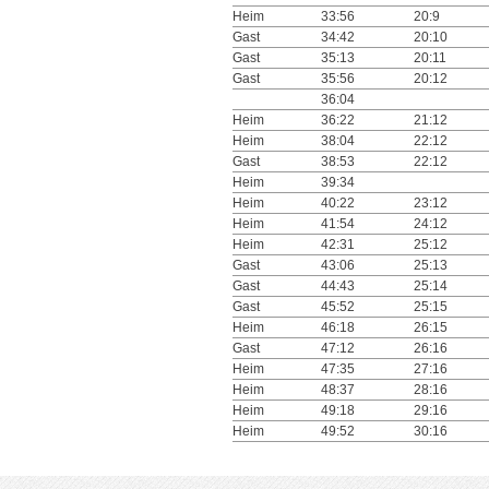
Heim
33:56
20:9
Gast
34:42
20:10
Gast
35:13
20:11
Gast
35:56
20:12
36:04
Heim
36:22
21:12
Heim
38:04
22:12
Gast
38:53
22:12
Heim
39:34
Heim
40:22
23:12
Heim
41:54
24:12
Heim
42:31
25:12
Gast
43:06
25:13
Gast
44:43
25:14
Gast
45:52
25:15
Heim
46:18
26:15
Gast
47:12
26:16
Heim
47:35
27:16
Heim
48:37
28:16
Heim
49:18
29:16
Heim
49:52
30:16