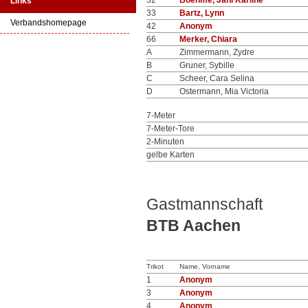
32
Boehme, Jani Karline
Links
33
Bartz, Lynn
Verbandshomepage
42
Anonym
66
Merker, Chiara
A
Zimmermann, Zydre
B
Gruner, Sybille
C
Scheer, Cara Selina
D
Ostermann, Mia Victoria
7-Meter
7-Meter-Tore
2-Minuten
gelbe Karten
Gastmannschaft
BTB Aachen
Trikot
Name, Vorname
1
Anonym
3
Anonym
4
Anonym