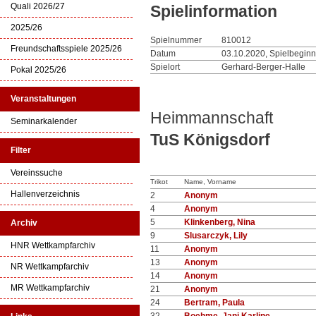
Quali 2026/27
Spielinformation
2025/26
Spielnummer
810012
Freundschaftsspiele 2025/26
Datum
03.10.2020, Spielbeginn
Spielort
Gerhard-Berger-Halle
Pokal 2025/26
Veranstaltungen
Heimmannschaft
Seminarkalender
TuS Königsdorf
Filter
Vereinssuche
Trikot
Name, Vorname
Hallenverzeichnis
2
Anonym
4
Anonym
5
Klinkenberg, Nina
Archiv
9
Slusarczyk, Lily
HNR Wettkampfarchiv
11
Anonym
13
Anonym
NR Wettkampfarchiv
14
Anonym
MR Wettkampfarchiv
21
Anonym
24
Bertram, Paula