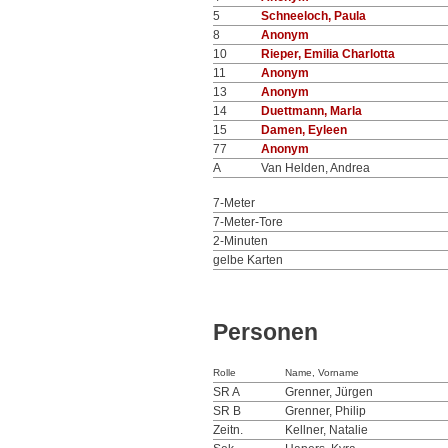
5
Schneeloch, Paula
8
Anonym
10
Rieper, Emilia Charlotta
11
Anonym
13
Anonym
14
Duettmann, Marla
15
Damen, Eyleen
77
Anonym
A
Van Helden, Andrea
7-Meter
7-Meter-Tore
2-Minuten
gelbe Karten
Personen
Rolle
Name, Vorname
SR A
Grenner, Jürgen
SR B
Grenner, Philip
Zeitn.
Kellner, Natalie