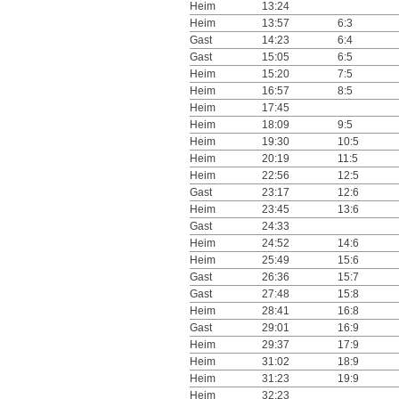
Heim
13:24
Heim
13:57
6:3
Gast
14:23
6:4
Gast
15:05
6:5
Heim
15:20
7:5
Heim
16:57
8:5
Heim
17:45
Heim
18:09
9:5
Heim
19:30
10:5
Heim
20:19
11:5
Heim
22:56
12:5
Gast
23:17
12:6
Heim
23:45
13:6
Gast
24:33
Heim
24:52
14:6
Heim
25:49
15:6
Gast
26:36
15:7
Gast
27:48
15:8
Heim
28:41
16:8
Gast
29:01
16:9
Heim
29:37
17:9
Heim
31:02
18:9
Heim
31:23
19:9
Heim
32:23