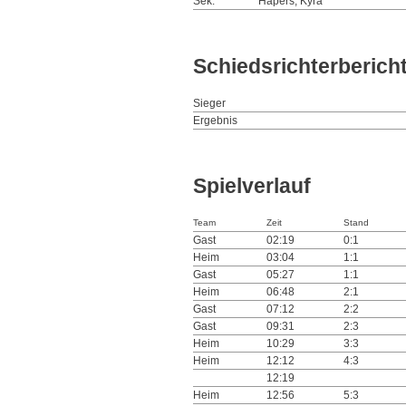
Sek.
Hapers, Kyra
Schiedsrichterberich
Sieger
Ergebnis
Spielverlauf
Team
Zeit
Stand
Gast
02:19
0:1
Heim
03:04
1:1
Gast
05:27
1:1
Heim
06:48
2:1
Gast
07:12
2:2
Gast
09:31
2:3
Heim
10:29
3:3
Heim
12:12
4:3
12:19
Heim
12:56
5:3