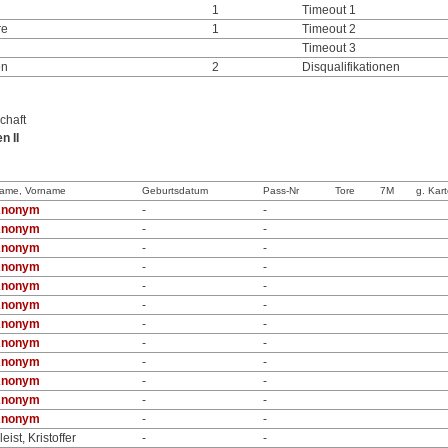
1
Timeout 1
re
1
Timeout 2
Timeout 3
en
2
Disqualifikationen
chaft
n II
ame, Vorname
Geburtsdatum
Pass-Nr
Tore
7M
g. Kar
nonym
-
-
nonym
-
-
nonym
-
-
nonym
-
-
nonym
-
-
nonym
-
-
nonym
-
-
nonym
-
-
nonym
-
-
nonym
-
-
nonym
-
-
nonym
-
-
leist, Kristoffer
-
-