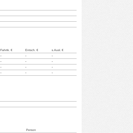
Fahrtk. €
Entsch. €
s.Ausl. €
-
-
-
-
-
-
-
-
-
-
-
-
Person