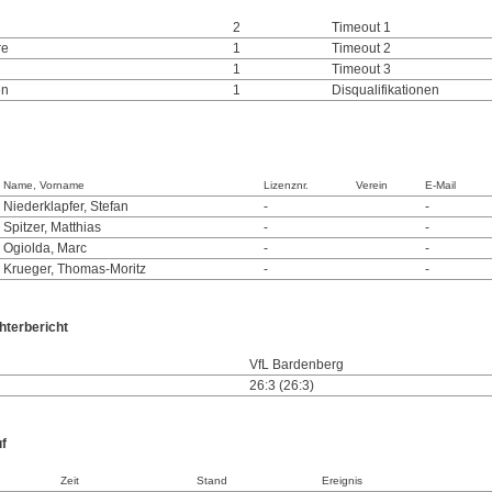
2
Timeout 1
re
1
Timeout 2
1
Timeout 3
en
1
Disqualifikationen
Name, Vorname
Lizenznr.
Verein
E-Mail
Niederklapfer, Stefan
-
-
Spitzer, Matthias
-
-
Ogiolda, Marc
-
-
Krueger, Thomas-Moritz
-
-
hterbericht
VfL Bardenberg
26:3 (26:3)
uf
Zeit
Stand
Ereignis