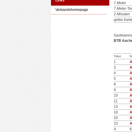
Links
7-Meter
7-Meter-To
Verbandshomepage
2-Minuten
gelbe Kart
Gastmanns
BTB Aache
Trikot
N
1
A
3
A
4
A
5
A
8
A
9
A
10
A
11
A
13
A
18
A
20
A
23
A
A
K