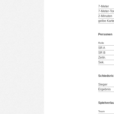
7-Meter
7-Meter-To
2-Minuten
gelbe Kart
Personen
Rolle
SR A
SR B
Zeitn.
Sek.
Schiedsric
Sieger
Ergebnis
Spielverla
Team