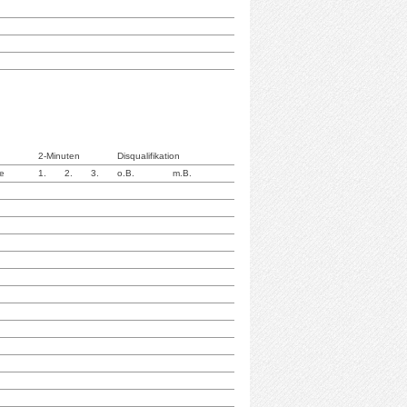
2-Minuten
Disqualifikation
te
1.
2.
3.
o.B.
m.B.