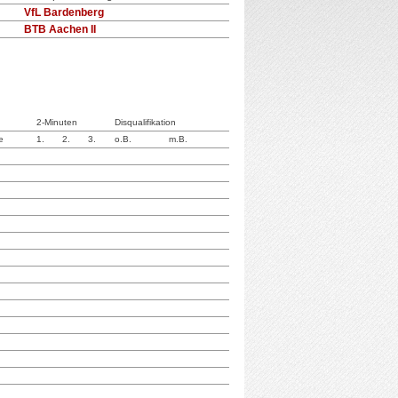
VfL Bardenberg
BTB Aachen II
2-Minuten
Disqualifikation
e
1.
2.
3.
o.B.
m.B.