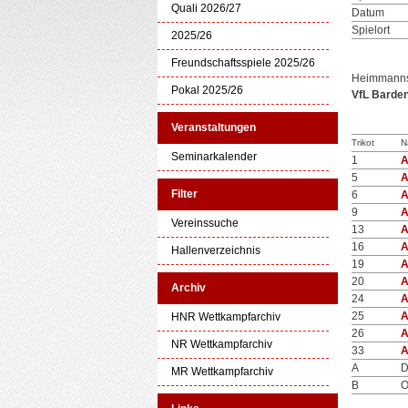
Quali 2026/27
Datum
Spielort
2025/26
Freundschaftsspiele 2025/26
Heimmanns
Pokal 2025/26
VfL Barde
Veranstaltungen
Trikot
N
Seminarkalender
1
A
5
A
Filter
6
A
9
A
Vereinssuche
13
A
16
A
Hallenverzeichnis
19
A
20
A
Archiv
24
A
25
A
HNR Wettkampfarchiv
26
A
NR Wettkampfarchiv
33
A
A
D
MR Wettkampfarchiv
B
O