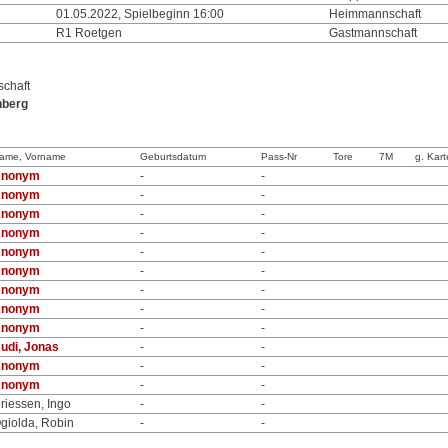
01.05.2022, Spielbeginn 16:00
Heimmannschaft
R1 Roetgen
Gastmannschaft
chaft
nberg
ame, Vorname
Geburtsdatum
Pass-Nr
Tore
7M
g. Kart
nonym
-
-
nonym
-
-
nonym
-
-
nonym
-
-
nonym
-
-
nonym
-
-
nonym
-
-
nonym
-
-
nonym
-
-
udi, Jonas
-
-
nonym
-
-
nonym
-
-
riessen, Ingo
-
-
giolda, Robin
-
-