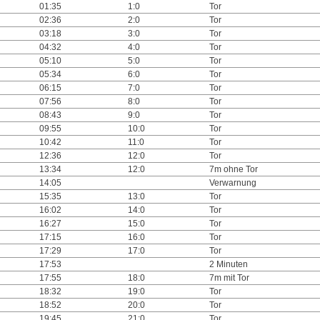
01:35
1:0
Tor
02:36
2:0
Tor
03:18
3:0
Tor
04:32
4:0
Tor
05:10
5:0
Tor
05:34
6:0
Tor
06:15
7:0
Tor
07:56
8:0
Tor
08:43
9:0
Tor
09:55
10:0
Tor
10:42
11:0
Tor
12:36
12:0
Tor
13:34
12:0
7m ohne Tor
14:05
Verwarnung
15:35
13:0
Tor
16:02
14:0
Tor
16:27
15:0
Tor
17:15
16:0
Tor
17:29
17:0
Tor
17:53
2 Minuten
17:55
18:0
7m mit Tor
18:32
19:0
Tor
18:52
20:0
Tor
19:45
21:0
Tor