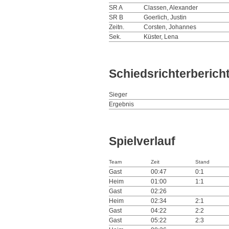
SR A
Classen, Alexander
SR B
Goerlich, Justin
Zeitn.
Corsten, Johannes
Sek.
Küster, Lena
Schiedsrichterberich
Sieger
Ergebnis
Spielverlauf
Team
Zeit
Stand
Gast
00:47
0:1
Heim
01:00
1:1
Gast
02:26
Heim
02:34
2:1
Gast
04:22
2:2
Gast
05:22
2:3