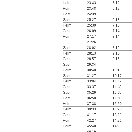
Heim
23:43
5:12
Heim
23:48
6:12
Gast
24:39
Gast
25:27
6:13
Heim
25:39
7:13
Gast
26:09
7:14
Heim
27:17
8:14
27:26
Gast
28:02
8:15
Heim
28:13
9:15
Gast
28:57
9:16
Gast
29:34
Heim
30:40
10:16
Gast
31:27
10:17
Heim
33:04
11:17
Gast
33:37
11:18
Gast
35:29
11:19
Gast
36:58
11:20
Heim
37:38
12:20
Heim
39:33
13:20
Gast
41:17
13:21
Heim
42:27
14:21
Heim
45:40
14:21
46:19