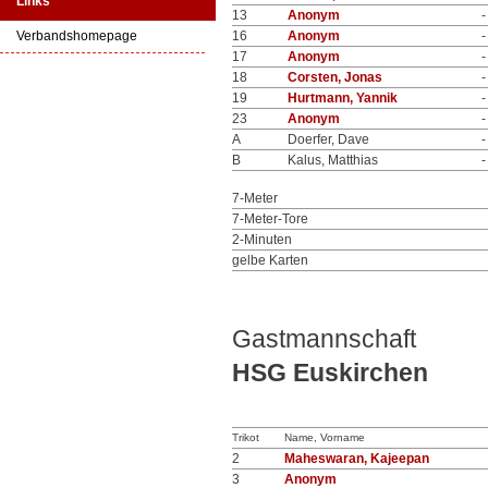
Links
13
Anonym
-
Verbandshomepage
16
Anonym
-
17
Anonym
-
18
Corsten, Jonas
-
19
Hurtmann, Yannik
-
23
Anonym
-
A
Doerfer, Dave
-
B
Kalus, Matthias
-
7-Meter
7-Meter-Tore
2-Minuten
gelbe Karten
Gastmannschaft
HSG Euskirchen
Trikot
Name, Vorname
2
Maheswaran, Kajeepan
3
Anonym