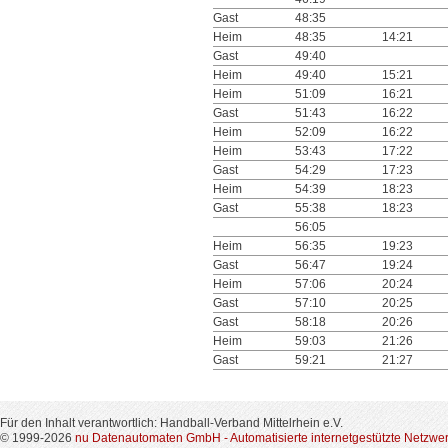
Gast
48:35
Heim
48:35
14:21
Gast
49:40
Heim
49:40
15:21
Heim
51:09
16:21
Gast
51:43
16:22
Heim
52:09
16:22
Heim
53:43
17:22
Gast
54:29
17:23
Heim
54:39
18:23
Gast
55:38
18:23
56:05
Heim
56:35
19:23
Gast
56:47
19:24
Heim
57:06
20:24
Gast
57:10
20:25
Gast
58:18
20:26
Heim
59:03
21:26
Gast
59:21
21:27
Für den Inhalt verantwortlich: Handball-Verband Mittelrhein e.V.
© 1999-2026
nu Datenautomaten GmbH - Automatisierte internetgestützte Netzwe