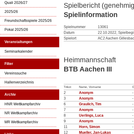
Quali 2026/27
Spielbericht (genehmig
2025/26
Spielinformation
Freundschaftsspiele 2025/26
Spielnummer
13061
Pokal 2025/26
Datum
22.10.2022, Spielbeg
Spielort
AC2 Aachen Gillesbac
Veranstaltungen
Seminarkalender
Heimmannschaft
Filter
BTB Aachen III
Vereinssuche
Hallenverzeichnis
Trikot
Name, Vorname
G
2
Anonym
-
Archiv
3
Anonym
-
HNR Wettkampfarchiv
6
Graulich, Tim
-
7
Anonym
-
NR Wettkampfarchiv
8
Uerlings, Luca
-
9
Anonym
-
MR Wettkampfarchiv
11
Horn, Simon
-
12
Mueller, Jan-Lukas
-