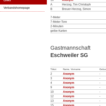
16
Anonym
Links
A
Herzog, Tim Christoph
Verbandshomepage
B
Breuer-Herzog, Simon
7-Meter
7-Meter-Tore
2-Minuten
gelbe Karten
Gastmannschaft
Eschweiler SG
Trikot
Name, Vorname
Gebur
2
Anonym
-
3
Anonym
-
4
Anonym
-
9
Anonym
-
10
Anonym
-
12
Anonym
-
13
Anonym
-
15
Anonym
-