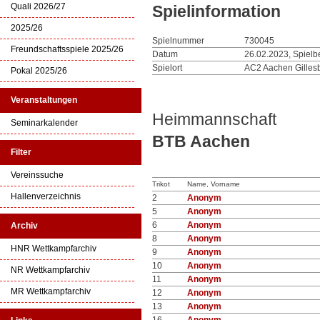
Quali 2026/27
Spielinformation
2025/26
Spielnummer
730045
Freundschaftsspiele 2025/26
Datum
26.02.2023, Spielb
Spielort
AC2 Aachen Gilles
Pokal 2025/26
Veranstaltungen
Heimmannschaft
Seminarkalender
BTB Aachen
Filter
Vereinssuche
Trikot
Name, Vorname
Hallenverzeichnis
2
Anonym
5
Anonym
6
Anonym
Archiv
8
Anonym
HNR Wettkampfarchiv
9
Anonym
10
Anonym
NR Wettkampfarchiv
11
Anonym
MR Wettkampfarchiv
12
Anonym
13
Anonym