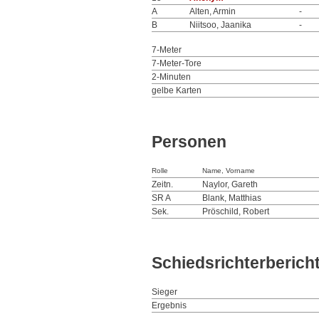
A
Alten, Armin
-
B
Niitsoo, Jaanika
-
7-Meter
7-Meter-Tore
2-Minuten
gelbe Karten
Personen
Rolle
Name, Vorname
Zeitn.
Naylor, Gareth
SR A
Blank, Matthias
Sek.
Pröschild, Robert
Schiedsrichterberich
Sieger
Ergebnis