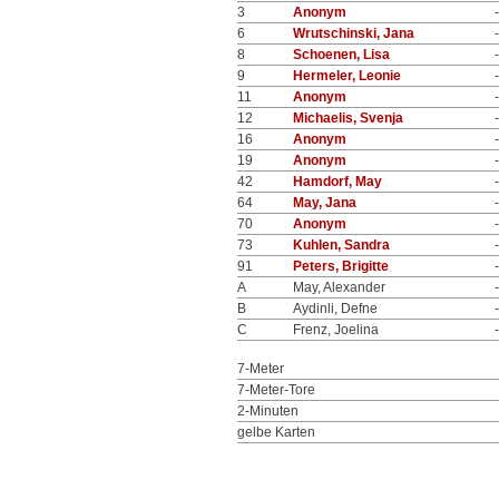
3
Anonym
-
6
Wrutschinski, Jana
-
8
Schoenen, Lisa
-
9
Hermeler, Leonie
-
11
Anonym
-
12
Michaelis, Svenja
-
16
Anonym
-
19
Anonym
-
42
Hamdorf, May
-
64
May, Jana
-
70
Anonym
-
73
Kuhlen, Sandra
-
91
Peters, Brigitte
-
A
May, Alexander
-
B
Aydinli, Defne
-
C
Frenz, Joelina
-
7-Meter
7-Meter-Tore
2-Minuten
gelbe Karten