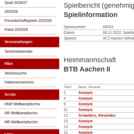
Quali 2026/27
Spielbericht (genehmig
2025/26
Spielinformation
Freundschaftsspiele 2025/26
Spielnummer
60033
Pokal 2025/26
Datum
06.11.2022, Spielb
Spielort
AC2 Aachen Gilles
Veranstaltungen
Seminarkalender
Heimmannschaft
Filter
BTB Aachen II
Vereinssuche
Hallenverzeichnis
Trikot
Name, Vorname
2
Anonym
Archiv
4
Anonym
HNR Wettkampfarchiv
6
Anonym
11
Anonym
NR Wettkampfarchiv
12
Schaefers, Alexandra
13
Anonym
MR Wettkampfarchiv
14
Anonym
15
Anonym