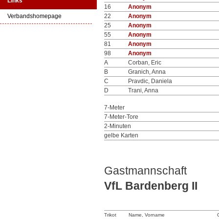
Links
16
Anonym
Verbandshomepage
22
Anonym
25
Anonym
55
Anonym
81
Anonym
98
Anonym
A
Corban, Eric
B
Granich, Anna
C
Pravdic, Daniela
D
Trani, Anna
7-Meter
7-Meter-Tore
2-Minuten
gelbe Karten
Gastmannschaft
VfL Bardenberg II
Trikot
Name, Vorname