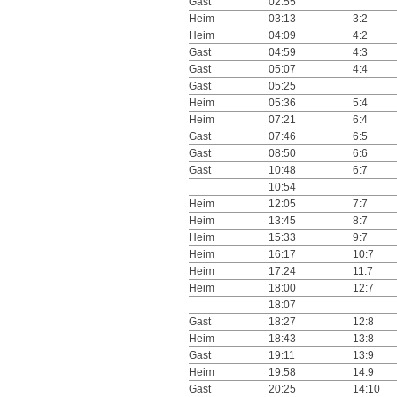
Gast
02:55
Heim
03:13
3:2
Heim
04:09
4:2
Gast
04:59
4:3
Gast
05:07
4:4
Gast
05:25
Heim
05:36
5:4
Heim
07:21
6:4
Gast
07:46
6:5
Gast
08:50
6:6
Gast
10:48
6:7
10:54
Heim
12:05
7:7
Heim
13:45
8:7
Heim
15:33
9:7
Heim
16:17
10:7
Heim
17:24
11:7
Heim
18:00
12:7
18:07
Gast
18:27
12:8
Heim
18:43
13:8
Gast
19:11
13:9
Heim
19:58
14:9
Gast
20:25
14:10