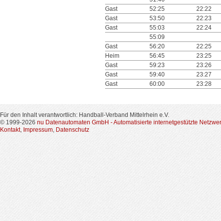
Gast
52:25
22:22
Gast
53:50
22:23
Gast
55:03
22:24
55:09
Gast
56:20
22:25
Heim
56:45
23:25
Gast
59:23
23:26
Gast
59:40
23:27
Gast
60:00
23:28
Für den Inhalt verantwortlich: Handball-Verband Mittelrhein e.V.
© 1999-2026
nu Datenautomaten GmbH - Automatisierte internetgestützte Netzwe
Kontakt
,
Impressum
,
Datenschutz