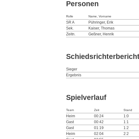
Personen
Rolle
Name, Vorname
SR A
Pühringer, Erik
Sek.
Kaiser, Thomas
Zeitn.
Geßner, Henrik
Schiedsrichterberich
Sieger
Ergebnis
Spielverlauf
Team
Zeit
Stand
Heim
00:24
1:0
Gast
00:42
1:1
Gast
01:19
1:2
Heim
02:04
2:2