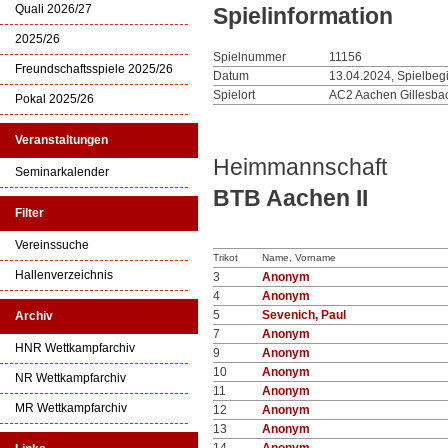
Quali 2026/27
Spielinformation
2025/26
Spielnummer
11156
Freundschaftsspiele 2025/26
Datum
13.04.2024, Spielbeg
Spielort
AC2 Aachen Gillesbac
Pokal 2025/26
Veranstaltungen
Heimmannschaft
Seminarkalender
BTB Aachen II
Filter
Vereinssuche
Trikot
Name, Vorname
Hallenverzeichnis
3
Anonym
4
Anonym
5
Sevenich, Paul
Archiv
7
Anonym
HNR Wettkampfarchiv
9
Anonym
10
Anonym
NR Wettkampfarchiv
11
Anonym
MR Wettkampfarchiv
12
Anonym
13
Anonym