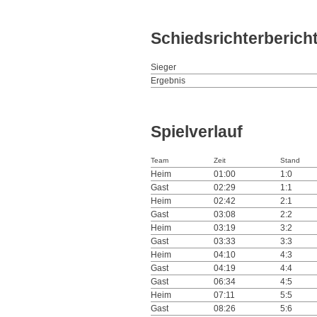
Schiedsrichterberich
Sieger
Ergebnis
Spielverlauf
Team
Zeit
Stand
Heim
01:00
1:0
Gast
02:29
1:1
Heim
02:42
2:1
Gast
03:08
2:2
Heim
03:19
3:2
Gast
03:33
3:3
Heim
04:10
4:3
Gast
04:19
4:4
Gast
06:34
4:5
Heim
07:11
5:5
Gast
08:26
5:6