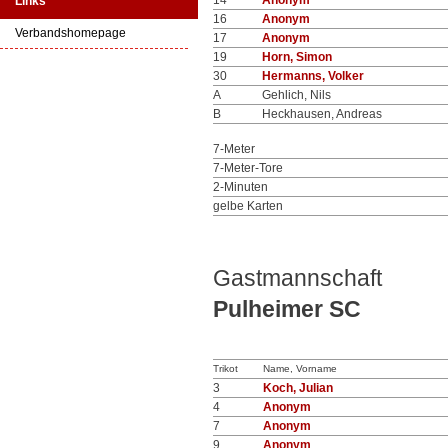
14
Anonym
Links
16
Anonym
Verbandshomepage
17
Anonym
19
Horn, Simon
30
Hermanns, Volker
A
Gehlich, Nils
B
Heckhausen, Andreas
7-Meter
7-Meter-Tore
2-Minuten
gelbe Karten
Gastmannschaft
Pulheimer SC
Trikot
Name, Vorname
3
Koch, Julian
4
Anonym
7
Anonym
9
Anonym