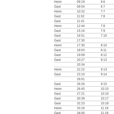
Heim
09:19
6:6
Gast
09:54
6:7
Heim
10:32
7:7
Gast
11:02
7:8
Gast
11:41
Heim
12:44
7:8
Gast
15:16
7:9
Gast
16:51
7:10
Gast
17:30
Heim
17:30
8:10
Gast
18:03
8:11
Gast
19:09
8:12
Gast
20:27
8:13
20:34
Heim
22:22
9:13
Gast
23:10
9:14
26:01
Gast
26:26
9:15
Heim
26:45
10:15
Gast
27:21
10:16
Gast
30:39
10:17
Gast
32:23
10:18
Heim
33:16
11:18
Gast
34:00
11:19