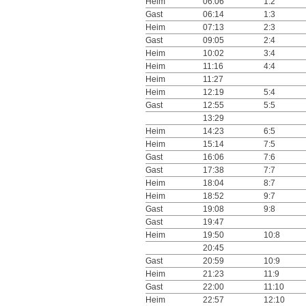
Heim
06:06
1:2
Gast
06:14
1:3
Heim
07:13
2:3
Gast
09:05
2:4
Heim
10:02
3:4
Heim
11:16
4:4
Heim
11:27
Heim
12:19
5:4
Gast
12:55
5:5
13:29
Heim
14:23
6:5
Heim
15:14
7:5
Gast
16:06
7:6
Gast
17:38
7:7
Heim
18:04
8:7
Heim
18:52
9:7
Gast
19:08
9:8
Gast
19:47
Heim
19:50
10:8
20:45
Gast
20:59
10:9
Heim
21:23
11:9
Gast
22:00
11:10
Heim
22:57
12:10