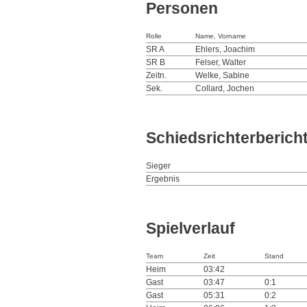
Personen
Rolle
Name, Vorname
SR A
Ehlers, Joachim
SR B
Felser, Walter
Zeitn.
Welke, Sabine
Sek.
Collard, Jochen
Schiedsrichterberich
Sieger
Ergebnis
Spielverlauf
Team
Zeit
Stand
Heim
03:42
Gast
03:47
0:1
Gast
05:31
0:2