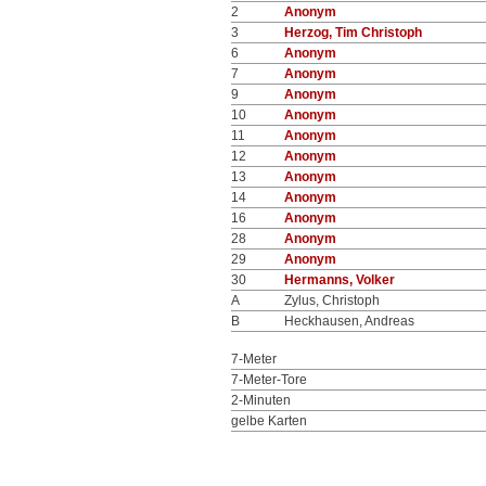
2
Anonym
3
Herzog, Tim Christoph
6
Anonym
7
Anonym
9
Anonym
10
Anonym
11
Anonym
12
Anonym
13
Anonym
14
Anonym
16
Anonym
28
Anonym
29
Anonym
30
Hermanns, Volker
A
Zylus, Christoph
B
Heckhausen, Andreas
7-Meter
7-Meter-Tore
2-Minuten
gelbe Karten