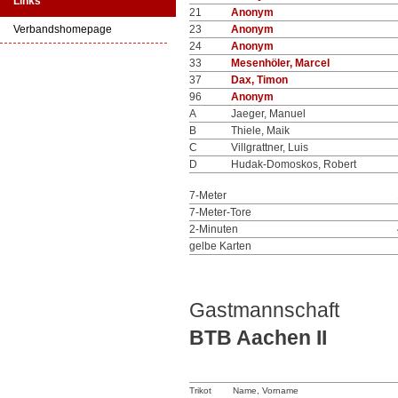
Links
21
Anonym
Verbandshomepage
23
Anonym
24
Anonym
33
Mesenhöler, Marcel
37
Dax, Timon
96
Anonym
A
Jaeger, Manuel
B
Thiele, Maik
C
Villgrattner, Luis
D
Hudak-Domoskos, Robert
7-Meter
7-Meter-Tore
2-Minuten
gelbe Karten
Gastmannschaft
BTB Aachen II
Trikot
Name, Vorname