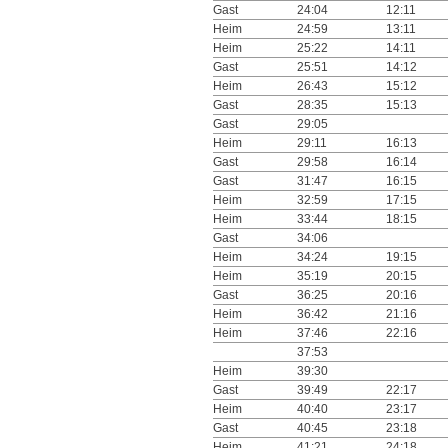
Gast
24:04
12:11
Heim
24:59
13:11
Heim
25:22
14:11
Gast
25:51
14:12
Heim
26:43
15:12
Gast
28:35
15:13
Gast
29:05
Heim
29:11
16:13
Gast
29:58
16:14
Gast
31:47
16:15
Heim
32:59
17:15
Heim
33:44
18:15
Gast
34:06
Heim
34:24
19:15
Heim
35:19
20:15
Gast
36:25
20:16
Heim
36:42
21:16
Heim
37:46
22:16
37:53
Heim
39:30
Gast
39:49
22:17
Heim
40:40
23:17
Gast
40:45
23:18
Heim
41:21
24:18