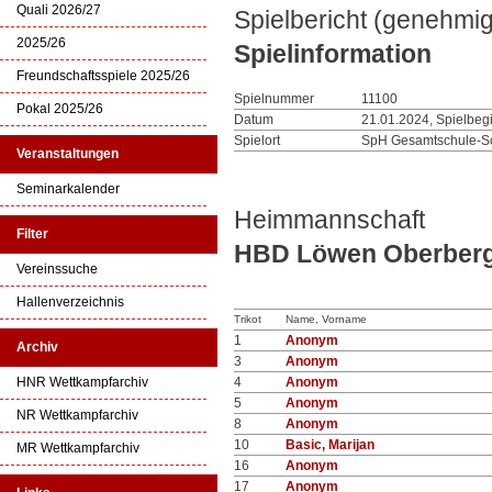
Quali 2026/27
Spielbericht (genehmig
2025/26
Spielinformation
Freundschaftsspiele 2025/26
Spielnummer
11100
Pokal 2025/26
Datum
21.01.2024, Spielbeg
Spielort
SpH Gesamtschule-S
Veranstaltungen
Seminarkalender
Heimmannschaft
Filter
HBD Löwen Oberber
Vereinssuche
Hallenverzeichnis
Trikot
Name, Vorname
1
Anonym
Archiv
3
Anonym
HNR Wettkampfarchiv
4
Anonym
5
Anonym
NR Wettkampfarchiv
8
Anonym
10
Basic, Marijan
MR Wettkampfarchiv
16
Anonym
17
Anonym