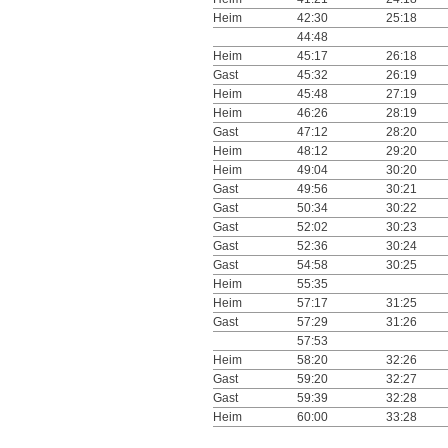
Heim
42:30
25:18
44:48
Heim
45:17
26:18
Gast
45:32
26:19
Heim
45:48
27:19
Heim
46:26
28:19
Gast
47:12
28:20
Heim
48:12
29:20
Heim
49:04
30:20
Gast
49:56
30:21
Gast
50:34
30:22
Gast
52:02
30:23
Gast
52:36
30:24
Gast
54:58
30:25
Heim
55:35
Heim
57:17
31:25
Gast
57:29
31:26
57:53
Heim
58:20
32:26
Gast
59:20
32:27
Gast
59:39
32:28
Heim
60:00
33:28