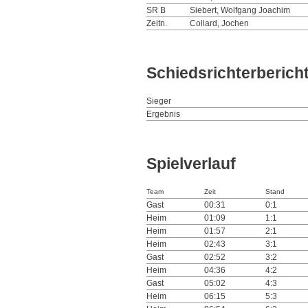
SR B
Siebert, Wolfgang Joachim
Zeitn.
Collard, Jochen
Schiedsrichterberich
Sieger
Ergebnis
Spielverlauf
Team
Zeit
Stand
Gast
00:31
0:1
Heim
01:09
1:1
Heim
01:57
2:1
Heim
02:43
3:1
Gast
02:52
3:2
Heim
04:36
4:2
Gast
05:02
4:3
Heim
06:15
5:3