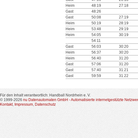
Heim
48:19
27:18
Gast
48:26
Gast
50:08
27:19
Heim
50:19
28:19
Heim
53:48
29:19
Heim
54:05
30:19
54:11
Gast
56:03
30:20
Heim
56:37
30:20
Heim
56:40
31:20
Gast
57:06
31:20
Gast
57:40
31:21
Gast
59:59
31:22
Für den Inhalt verantwortlich: Handball Nordrhein e. V.
© 1999-2026
nu Datenautomaten GmbH - Automatisierte internetgestützte Netzwe
Kontakt
,
Impressum
,
Datenschutz