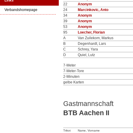
Links
22
Anonym
Verbandshomepage
24
Marcinkovic, Anto
34
Anonym
39
Anonym
53
Anonym
95
Loecher, Florian
A
Van Zuilekom, Markus
B
Degenhardt, Lars
C
Schrey, Yara
D
Quiel, Lutz
7-Meter
7-Meter-Tore
2-Minuten
gelbe Karten
Gastmannschaft
BTB Aachen II
Trikot
Name, Vorname