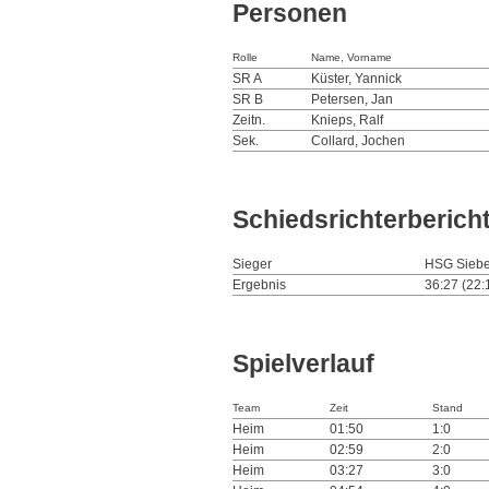
Personen
Rolle
Name, Vorname
SR A
Küster, Yannick
SR B
Petersen, Jan
Zeitn.
Knieps, Ralf
Sek.
Collard, Jochen
Schiedsrichterberich
Sieger
HSG Siebe
Ergebnis
36:27 (22:
Spielverlauf
Team
Zeit
Stand
Heim
01:50
1:0
Heim
02:59
2:0
Heim
03:27
3:0