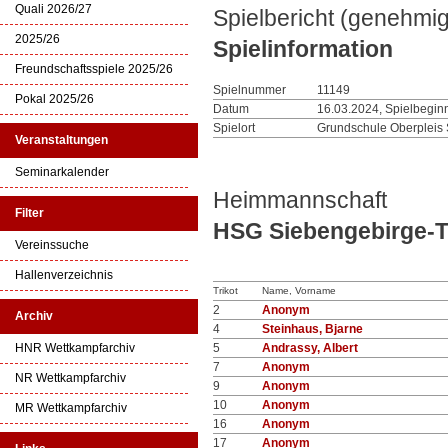
Quali 2026/27
Spielbericht (genehmig
2025/26
Spielinformation
Freundschaftsspiele 2025/26
Spielnummer
11149
Pokal 2025/26
Datum
16.03.2024, Spielbegin
Spielort
Grundschule Oberpleis
Veranstaltungen
Seminarkalender
Heimmannschaft
Filter
HSG Siebengebirge-
Vereinssuche
Hallenverzeichnis
Trikot
Name, Vorname
2
Anonym
Archiv
4
Steinhaus, Bjarne
HNR Wettkampfarchiv
5
Andrassy, Albert
7
Anonym
NR Wettkampfarchiv
9
Anonym
10
Anonym
MR Wettkampfarchiv
16
Anonym
17
Anonym