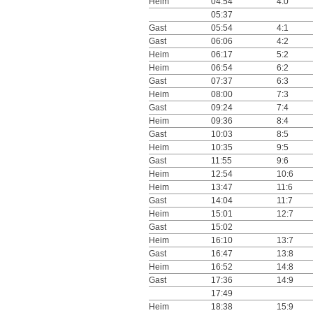
Heim
04:54
4:0
05:37
Gast
05:54
4:1
Gast
06:06
4:2
Heim
06:17
5:2
Heim
06:54
6:2
Gast
07:37
6:3
Heim
08:00
7:3
Gast
09:24
7:4
Heim
09:36
8:4
Gast
10:03
8:5
Heim
10:35
9:5
Gast
11:55
9:6
Heim
12:54
10:6
Heim
13:47
11:6
Gast
14:04
11:7
Heim
15:01
12:7
Gast
15:02
Heim
16:10
13:7
Gast
16:47
13:8
Heim
16:52
14:8
Gast
17:36
14:9
17:49
Heim
18:38
15:9