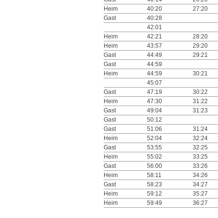
Heim
40:20
27:20
Gast
40:28
42:01
Heim
42:21
28:20
Heim
43:57
29:20
Gast
44:49
29:21
Gast
44:59
Heim
44:59
30:21
45:07
Gast
47:19
30:22
Heim
47:30
31:22
Gast
49:04
31:23
Gast
50:12
Gast
51:06
31:24
Heim
52:04
32:24
Gast
53:55
32:25
Heim
55:02
33:25
Gast
56:00
33:26
Heim
58:11
34:26
Gast
58:23
34:27
Heim
59:12
35:27
Heim
59:49
36:27