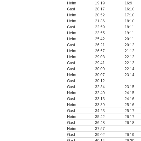
Heim
19:19
16:9
Gast
20:17
16:10
Heim
20:52
17:10
Heim
21:36
18:10
Gast
22:59
18:11
Heim
23:55
19:11
Heim
25:42
20:11
Gast
26:21
20:12
Heim
26:57
21:12
Heim
29:08
22:12
Gast
29:41
22:13
Gast
30:00
22:14
Heim
30:07
23:14
Gast
30:12
Gast
32:34
23:15
Heim
32:40
24:15
Gast
33:13
24:16
Heim
33:39
25:16
Gast
34:23
25:17
Heim
35:42
26:17
Gast
36:48
26:18
Heim
37:57
Gast
39:02
26:19
Gast
40:14
26:20