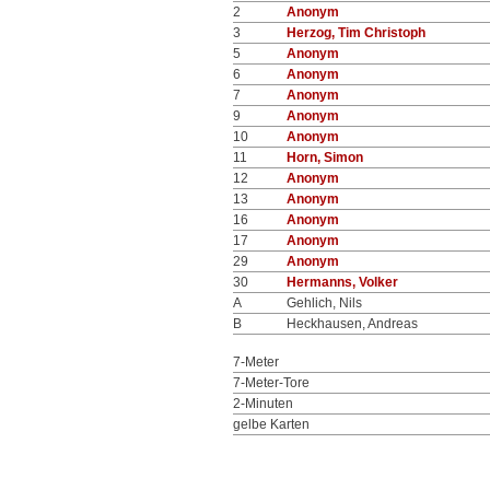
2
Anonym
3
Herzog, Tim Christoph
5
Anonym
6
Anonym
7
Anonym
9
Anonym
10
Anonym
11
Horn, Simon
12
Anonym
13
Anonym
16
Anonym
17
Anonym
29
Anonym
30
Hermanns, Volker
A
Gehlich, Nils
B
Heckhausen, Andreas
7-Meter
7-Meter-Tore
2-Minuten
gelbe Karten