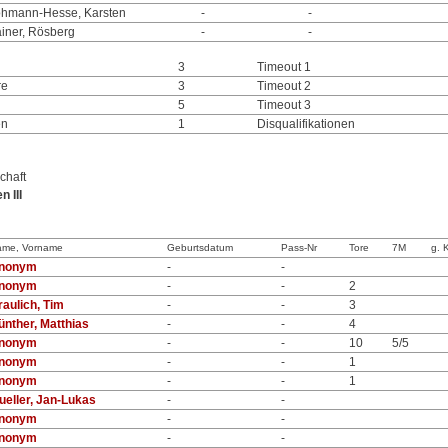
hmann-Hesse, Karsten
-
-
iner, Rösberg
-
-
3
Timeout 1
re
3
Timeout 2
5
Timeout 3
en
1
Disqualifikationen
chaft
 III
ame, Vorname
Geburtsdatum
Pass-Nr
Tore
7M
g. 
nonym
-
-
nonym
-
-
2
raulich, Tim
-
-
3
ünther, Matthias
-
-
4
nonym
-
-
10
5/5
nonym
-
-
1
nonym
-
-
1
ueller, Jan-Lukas
-
-
nonym
-
-
nonym
-
-