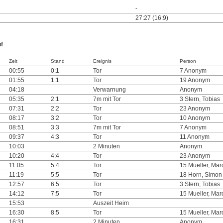
-
27:27 (16:9)
uf
Zeit
Stand
Ereignis
Person
00:55
0:1
Tor
7 Anonym
01:55
1:1
Tor
19 Anonym
04:18
Verwarnung
Anonym
05:35
2:1
7m mit Tor
3 Stern, Tobias
07:31
2:2
Tor
23 Anonym
08:17
3:2
Tor
10 Anonym
08:51
3:3
7m mit Tor
7 Anonym
09:37
4:3
Tor
11 Anonym
10:03
2 Minuten
Anonym
10:20
4:4
Tor
23 Anonym
11:05
5:4
Tor
15 Mueller, Mar
11:19
5:5
Tor
18 Horn, Simon
12:57
6:5
Tor
3 Stern, Tobias
14:12
7:5
Tor
15 Mueller, Mar
15:53
Auszeit Heim
16:30
8:5
Tor
15 Mueller, Mar
16:31
2 Minuten
Anonym