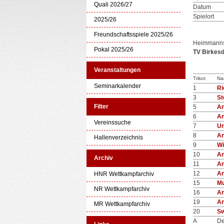
Quali 2026/27
Datum
Spielort
2025/26
Freundschaftsspiele 2025/26
Heimmanns
Pokal 2025/26
TV Birkesdo
Veranstaltungen
Trikot
Na
Seminarkalender
1
Ri
3
St
Filter
5
A
6
A
Vereinssuche
7
Un
8
A
Hallenverzeichnis
9
Wi
10
A
Archiv
11
A
12
A
HNR Wettkampfarchiv
15
Mu
NR Wettkampfarchiv
16
A
19
A
MR Wettkampfarchiv
20
Sw
A
De