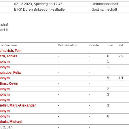
02.12.2023, Spielbeginn 17:45
Heimmannschaft
BIRK Düren Birkesdorf Festhalle
Gastmannschaft
chaft
rf II
me, Vorname
Geburtsdatum
Pass-Nr
Tore
7M
chterich, Tom
-
-
ern, Tobias
-
-
6
2/2
nonym
-
-
1
nonym
-
-
1
glaube, Felix
-
-
nonym
-
-
5
1/1
llms, Kevin
-
-
nonym
-
-
2
nonym
-
-
3
nonym
-
-
eller, Marc-Alexander
-
-
3
nonym
-
-
nonym
-
-
6
itula, Michael
-
-
utz, Jan
-
-