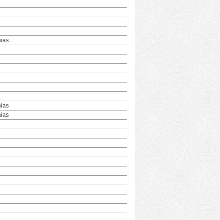
hias
hias
hias