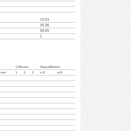
15:53
35:36
59:05
1
2-Minuten
Disqualifikation
Karte
1.
2.
3.
o.B.
m.B.