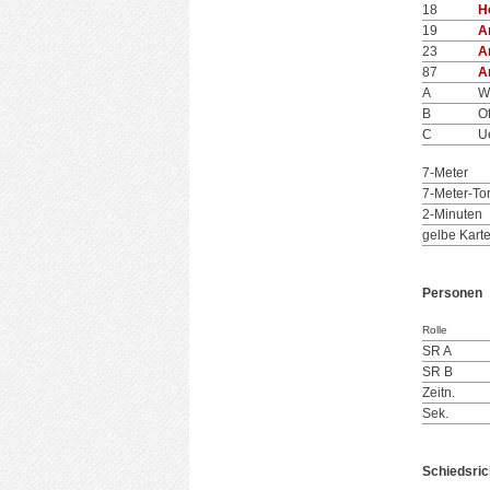
18
H
19
A
23
A
87
A
A
W
B
O
C
U
7-Meter
7-Meter-To
2-Minuten
gelbe Kart
Personen
Rolle
SR A
SR B
Zeitn.
Sek.
Schiedsric