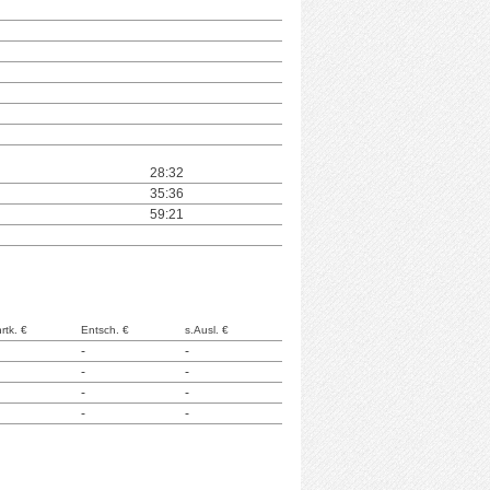
28:32
35:36
59:21
rtk. €
Entsch. €
s.Ausl. €
-
-
-
-
-
-
-
-