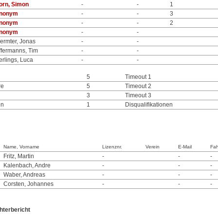
orn, Simon
-
-
1
nonym
-
-
3
nonym
-
-
2
nonym
-
-
ermter, Jonas
-
-
ffermanns, Tim
-
-
erlings, Luca
-
-
5
Timeout 1
re
5
Timeout 2
3
Timeout 3
en
1
Disqualifikationen
Name, Vorname
Lizenznr.
Verein
E-Mail
Fah
Fritz, Martin
-
-
-
Kalenbach, Andre
-
-
-
Waber, Andreas
-
-
-
Corsten, Johannes
-
-
-
hterbericht