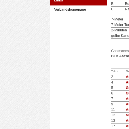
Links
B
Bo
C
Ra
Verbandshomepage
7-Meter
7-Meter-To
2-Minuten
gelbe Kart
Gastmanns
BTB Aachen
Trikot
N
2
A
4
A
5
G
6
G
7
A
9
A
11
A
12
M
13
A
17
A