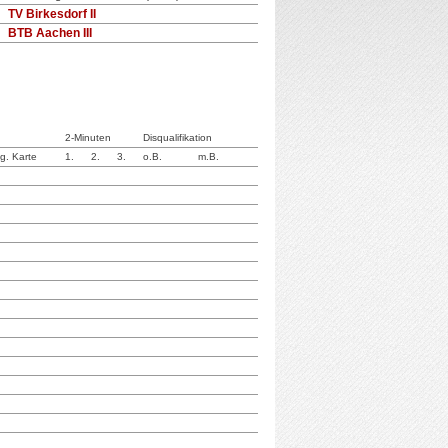
TV Birkesdorf II
BTB Aachen III
2-Minuten
Disqualifikation
g. Karte
1.
2.
3.
o.B.
m.B.