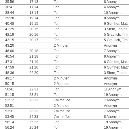
35:56
17:13
Tor
8 Anonym
36:41
17:14
Tor
4 Anonym
38:44
18:14
Tor
10 Anonym
39:28
19:14
Tor
8 Anonym
40:48
19:15
Tor
6 Günther, Matt
41:25
20:15
Tor
3 Stern, Tobias
42:19
20:16
Tor
5 Graulich, Tim
43:15
20:17
Tor
5 Graulich, Tim
43:20
2 Minuten
Anonym
46:00
20:18
Tor
7 Anonym
46:54
21:18
Tor
8 Anonym
47:31
21:19
Tor
6 Günther, Matt
47:59
21:20
Tor
6 Günther, Matt
48:36
22:20
Tor
3 Stern, Tobias
49:17
2 Minuten
Anonym
50:15
2 Minuten
Anonym
50:41
22:21
Tor
11 Anonym
51:15
23:21
Tor
19 Anonym
52:12
23:22
7m mit Tor
7 Anonym
52:51
2 Minuten
Anonym
53:31
23:23
7m mit Tor
7 Anonym
53:45
24:23
7m mit Tor
8 Anonym
56:14
25:23
Tor
19 Anonym
56:24
25:24
Tor
19 Anonym