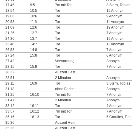
17:45
9:5
7m mit Tor
3 Stern, Tobias
18:54
10:5
Tor
19 Anonym
19:06
10:6
Tor
9 Anonym
20:53
11:6
Tor
11 Anonym
21:09
12:6
Tor
19 Anonym
21:26
12:7
Tor
7 Anonym
24:36
13:7
Tor
19 Anonym
25:40
14:7
Tor
11 Anonym
26:53
14:8
Tor
7 Anonym
27:24
15:8
Tor
6 Anonym
27:42
Verwarnung
Anonym
28:15
15:9
Tor
7 Anonym
28:32
Auszeit Gast
28:51
2 Minuten
Anonym
29:11
16:9
Tor
3 Stern, Tobias
31:18
ohne Bericht
Anonym
31:25
16:10
7m mit Tor
7 Anonym
31:47
2 Minuten
Anonym
33:12
16:11
Tor
4 Anonym
33:57
16:12
7m mit Tor
7 Anonym
35:15
16:13
Tor
5 Graulich, Tim
35:36
Auszeit Heim
35:36
Auszeit Gast