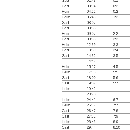
Gast
01:43
0:1
Gast
03:04
0:2
Heim
04:22
0:2
Heim
06:46
1:2
Gast
08:07
Gast
08:33
Heim
09:07
2:2
Gast
09:53
2:3
Heim
12:39
3:3
Gast
13:30
3:4
Gast
14:32
3:5
14:47
Heim
15:17
4:5
Heim
17:16
5:5
Gast
18:00
5:6
Gast
19:02
5:7
Heim
19:43
23:20
Heim
24:41
6:7
Heim
25:17
7:7
Gast
26:47
7:8
Gast
27:31
7:9
Heim
28:48
8:9
Gast
29:44
8:10