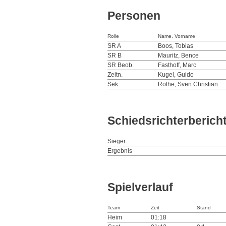
Personen
Rolle
Name, Vorname
SR A
Boos, Tobias
SR B
Mauritz, Bence
SR Beob.
Fasthoff, Marc
Zeitn.
Kugel, Guido
Sek.
Rothe, Sven Christian
Schiedsrichterberich
Sieger
Ergebnis
Spielverlauf
Team
Zeit
Stand
Heim
01:18