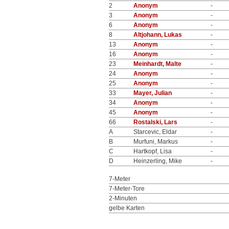
2
Anonym
-
3
Anonym
-
6
Anonym
-
8
Altjohann, Lukas
-
13
Anonym
-
16
Anonym
-
23
Meinhardt, Malte
-
24
Anonym
-
25
Anonym
-
33
Mayer, Julian
-
34
Anonym
-
45
Anonym
-
66
Rostalski, Lars
-
A
Starcevic, Eldar
-
B
Murfuni, Markus
-
C
Hartkopf, Lisa
-
D
Heinzerling, Mike
-
7-Meter
7-Meter-Tore
2-Minuten
gelbe Karten