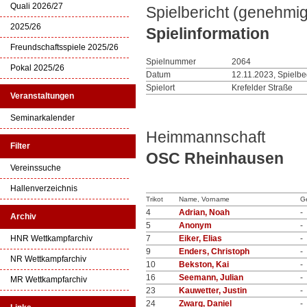
Quali 2026/27
Spielbericht (genehmig
2025/26
Spielinformation
Freundschaftsspiele 2025/26
Spielnummer
2064
Pokal 2025/26
Datum
12.11.2023, Spielbe
Spielort
Krefelder Straße
Veranstaltungen
Seminarkalender
Heimmannschaft
Filter
OSC Rheinhausen
Vereinssuche
Hallenverzeichnis
Trikot
Name, Vorname
G
4
Adrian, Noah
-
Archiv
5
Anonym
-
HNR Wettkampfarchiv
7
Eiker, Elias
-
9
Enders, Christoph
-
NR Wettkampfarchiv
10
Bekston, Kai
-
16
Seemann, Julian
-
MR Wettkampfarchiv
23
Kauwetter, Justin
-
24
Zwarg, Daniel
-