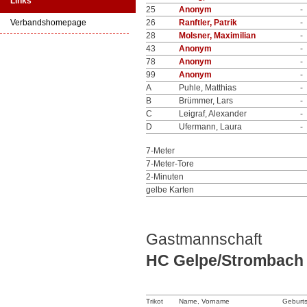
Links
25
Anonym
-
Verbandshomepage
26
Ranftler, Patrik
-
28
Molsner, Maximilian
-
43
Anonym
-
78
Anonym
-
99
Anonym
-
A
Puhle, Matthias
-
B
Brümmer, Lars
-
C
Leigraf, Alexander
-
D
Ufermann, Laura
-
7-Meter
7-Meter-Tore
2-Minuten
gelbe Karten
Gastmannschaft
HC Gelpe/Strombach
Trikot
Name, Vorname
Geburt