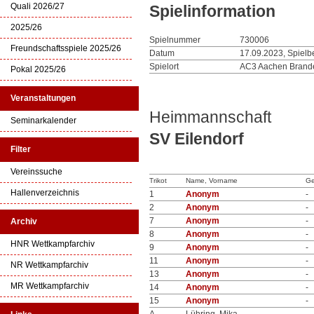
Quali 2026/27
Spielinformation
2025/26
Spielnummer
730006
Freundschaftsspiele 2025/26
Datum
17.09.2023, Spielb
Spielort
AC3 Aachen Brande
Pokal 2025/26
Veranstaltungen
Heimmannschaft
Seminarkalender
SV Eilendorf
Filter
Vereinssuche
Trikot
Name, Vorname
Ge
Hallenverzeichnis
1
Anonym
-
2
Anonym
-
7
Anonym
-
Archiv
8
Anonym
-
HNR Wettkampfarchiv
9
Anonym
-
11
Anonym
-
NR Wettkampfarchiv
13
Anonym
-
MR Wettkampfarchiv
14
Anonym
-
15
Anonym
-