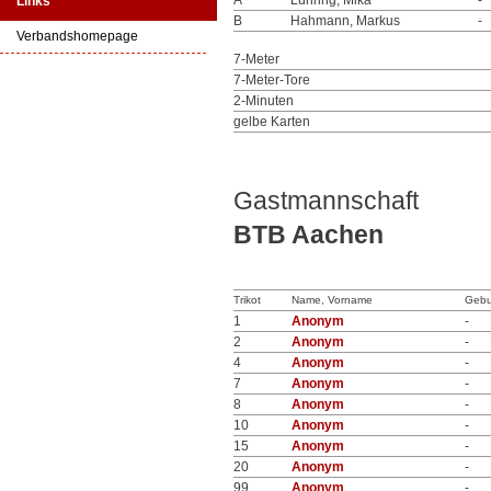
A
Lühring, Mika
-
Links
B
Hahmann, Markus
-
Verbandshomepage
7-Meter
7-Meter-Tore
2-Minuten
gelbe Karten
Gastmannschaft
BTB Aachen
Trikot
Name, Vorname
Gebu
1
Anonym
-
2
Anonym
-
4
Anonym
-
7
Anonym
-
8
Anonym
-
10
Anonym
-
15
Anonym
-
20
Anonym
-
99
Anonym
-