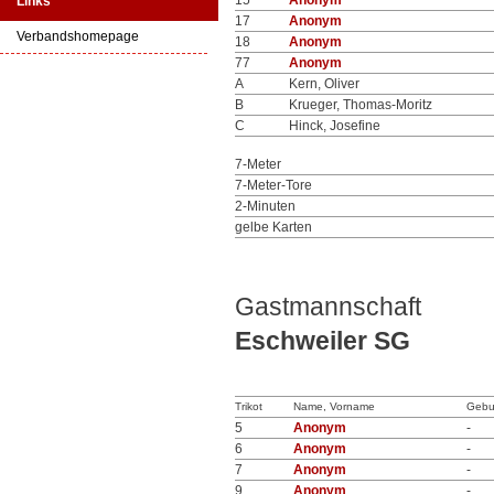
15
Anonym
Links
17
Anonym
Verbandshomepage
18
Anonym
77
Anonym
A
Kern, Oliver
B
Krueger, Thomas-Moritz
C
Hinck, Josefine
7-Meter
7-Meter-Tore
2-Minuten
gelbe Karten
Gastmannschaft
Eschweiler SG
Trikot
Name, Vorname
Gebu
5
Anonym
-
6
Anonym
-
7
Anonym
-
9
Anonym
-