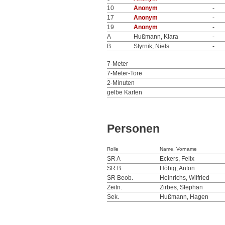
10
Anonym
-
17
Anonym
-
19
Anonym
-
A
Hußmann, Klara
-
B
Styrnik, Niels
-
7-Meter
7-Meter-Tore
2-Minuten
gelbe Karten
Personen
Rolle
Name, Vorname
SR A
Eckers, Felix
SR B
Höbig, Anton
SR Beob.
Heinrichs, Wilfried
Zeitn.
Zirbes, Stephan
Sek.
Hußmann, Hagen