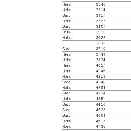
Heim
31:46
Heim
32:14
Gast
33:17
Heim
33:37
Gast
34:07
Heim
35:13
Heim
36:22
36:36
Gast
37:19
Heim
37:49
Heim
38:24
Heim
40:17
Heim
41:46
Heim
42:13
Gast
42:40
Heim
42:54
Gast
43:24
Heim
43:51
Gast
44:16
Gast
45:23
Gast
46:04
Heim
46:17
Heim
47:35