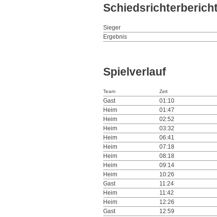
Schiedsrichterberich
Sieger
Ergebnis
Spielverlauf
Team
Zeit
Gast
01:10
Heim
01:47
Heim
02:52
Heim
03:32
Heim
06:41
Heim
07:18
Heim
08:18
Heim
09:14
Heim
10:26
Gast
11:24
Heim
11:42
Heim
12:26
Gast
12:59