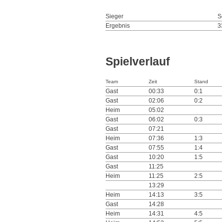
Sieger
S
Ergebnis
3
Spielverlauf
Team
Zeit
Stand
Gast
00:33
0:1
Gast
02:06
0:2
Heim
05:02
Gast
06:02
0:3
Gast
07:21
Heim
07:36
1:3
Gast
07:55
1:4
Gast
10:20
1:5
Gast
11:25
Heim
11:25
2:5
13:29
Heim
14:13
3:5
Gast
14:28
Heim
14:31
4:5