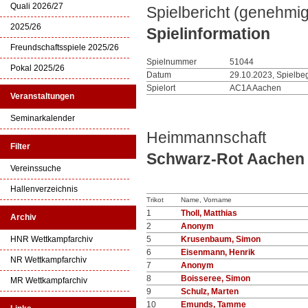
Quali 2026/27
Spielbericht (genehmig
2025/26
Spielinformation
Freundschaftsspiele 2025/26
Spielnummer
51044
Pokal 2025/26
Datum
29.10.2023, Spielbe
Spielort
AC1A Aachen
Veranstaltungen
Seminarkalender
Heimmannschaft
Filter
Schwarz-Rot Aachen 
Vereinssuche
Hallenverzeichnis
Trikot
Name, Vorname
1
Tholl, Matthias
Archiv
2
Anonym
HNR Wettkampfarchiv
5
Krusenbaum, Simon
6
Eisenmann, Henrik
NR Wettkampfarchiv
7
Anonym
8
Boisseree, Simon
MR Wettkampfarchiv
9
Schulz, Marten
10
Emunds, Tamme