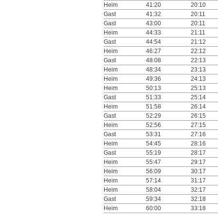
Heim
41:20
20:10
Gast
41:32
20:11
Gast
43:00
20:11
Heim
44:33
21:11
Gast
44:54
21:12
Heim
46:27
22:12
Gast
48:08
22:13
Heim
48:34
23:13
Heim
49:36
24:13
Heim
50:13
25:13
Gast
51:33
25:14
Heim
51:58
26:14
Gast
52:29
26:15
Heim
52:56
27:15
Gast
53:31
27:16
Heim
54:45
28:16
Gast
55:19
28:17
Heim
55:47
29:17
Heim
56:09
30:17
Heim
57:14
31:17
Heim
58:04
32:17
Gast
59:34
32:18
Heim
60:00
33:18