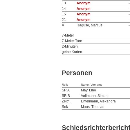
13
Anonym
-
14
Anonym
-
15
Anonym
-
21
Anonym
-
A
Raguse, Marcus
-
7-Meter
7-Meter-Tore
2-Minuten
gelbe Karten
Personen
Rolle
Name, Vorname
SR A
May, Lino
SR B
Vollmann, Simon
Zeitn.
Entelmann, Alexandra
Sek.
Maus, Thomas
Schiedsrichterberich