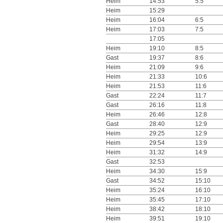
Heim
14:53
5:5
Heim
15:29
Heim
16:04
6:5
Heim
17:03
7:5
17:05
Heim
19:10
8:5
Gast
19:37
8:6
Heim
21:09
9:6
Heim
21:33
10:6
Heim
21:53
11:6
Gast
22:24
11:7
Gast
26:16
11:8
Heim
26:46
12:8
Gast
28:40
12:9
Heim
29:25
12:9
Heim
29:54
13:9
Heim
31:32
14:9
Gast
32:53
Heim
34:30
15:9
Gast
34:52
15:10
Heim
35:24
16:10
Heim
35:45
17:10
Heim
38:42
18:10
Heim
39:51
19:10