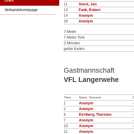
Links
11
Stock, Jan
Verbandshomepage
13
Funk, Robert
14
Anonym
16
Anonym
7-Meter
7-Meter-Tore
2-Minuten
gelbe Karten
Gastmannschaft
VFL Langerwehe
Trikot
Name, Vorname
1
Anonym
-
2
Anonym
-
6
Eichberg, Thorsten
-
7
Anonym
-
10
Anonym
-
11
Anonym
-