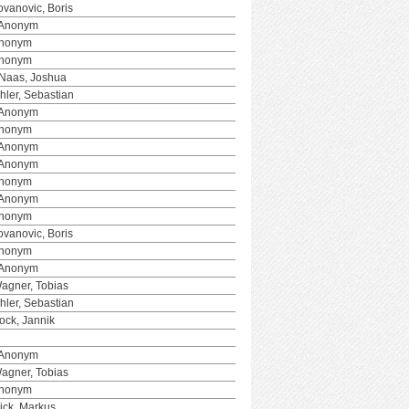
ovanovic, Boris
 Anonym
Anonym
Anonym
Naas, Joshua
hler, Sebastian
 Anonym
Anonym
 Anonym
 Anonym
Anonym
 Anonym
Anonym
ovanovic, Boris
Anonym
 Anonym
agner, Tobias
hler, Sebastian
ock, Jannik
 Anonym
agner, Tobias
Anonym
ick, Markus