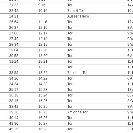
21:33
9:16
Tor
14
22:42
10:16
7m mit Tor
10 
24:21
Auszeit Heim
25:54
11:16
Tor
17
26:37
12:16
Tor
3 
27:06
12:17
Tor
9 W
27:49
12:18
Tor
9 W
28:34
12:19
Tor
9 W
29:04
12:20
Tor
11 
30:53
13:20
Tor
6 
31:24
13:21
Tor
11 
32:23
13:22
Tor
11 
33:55
13:22
7m ohne Tor
11 
34:20
14:22
Tor
6 
34:34
14:23
Tor
11 
35:17
15:23
Tor
17
36:18
15:24
Tor
66
38:15
15:25
Tor
3 O
38:42
16:25
Tor
8 
39:38
16:25
7m ohne Tor
9 W
40:14
16:26
Tor
11 
43:30
16:27
Tor
11 
45:26
16:28
Tor
2 D