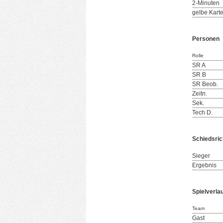
2-Minuten
gelbe Kart
Personen
Rolle
SR A
SR B
SR Beob.
Zeitn.
Sek.
Tech D.
Schiedsric
Sieger
Ergebnis
Spielverla
Team
Gast