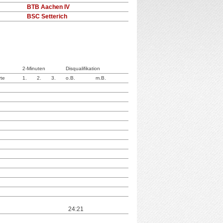
BTB Aachen IV
BSC Setterich
2-Minuten
Disqualifikation
rte
1.
2.
3.
o.B.
m.B.
24:21