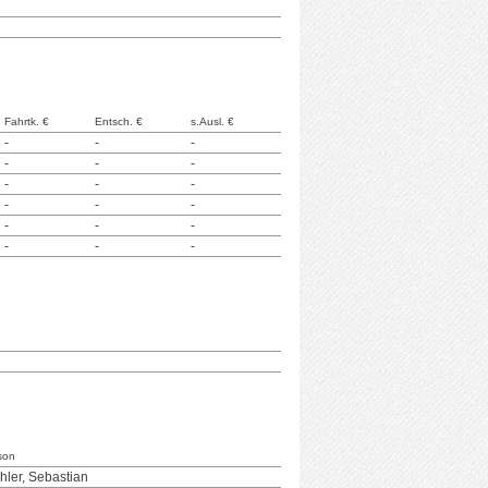
Fahrtk. €
Entsch. €
s.Ausl. €
-
-
-
-
-
-
-
-
-
-
-
-
-
-
-
-
-
-
son
hler, Sebastian