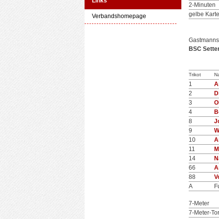
Links
2-Minuten
gelbe Kart
Verbandshomepage
Gastmanns
BSC Sette
Trikot
N
1
A
2
D
3
O
4
B
8
J
9
W
10
A
11
M
14
N
66
A
88
V
A
F
7-Meter
7-Meter-To