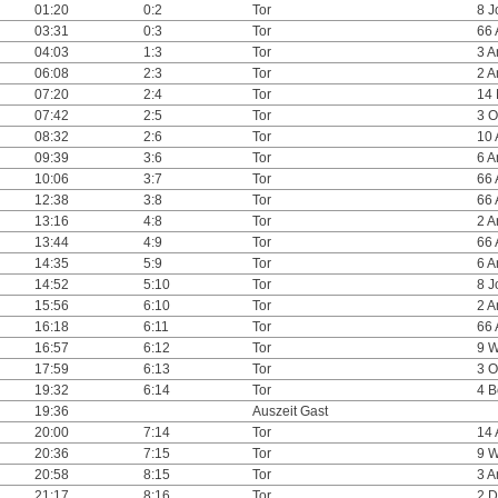
01:20
0:2
Tor
8 J
03:31
0:3
Tor
66
04:03
1:3
Tor
3 
06:08
2:3
Tor
2 
07:20
2:4
Tor
14 
07:42
2:5
Tor
3 O
08:32
2:6
Tor
10
09:39
3:6
Tor
6 
10:06
3:7
Tor
66
12:38
3:8
Tor
66
13:16
4:8
Tor
2 
13:44
4:9
Tor
66
14:35
5:9
Tor
6 
14:52
5:10
Tor
8 J
15:56
6:10
Tor
2 
16:18
6:11
Tor
66
16:57
6:12
Tor
9 W
17:59
6:13
Tor
3 O
19:32
6:14
Tor
4 B
19:36
Auszeit Gast
20:00
7:14
Tor
14
20:36
7:15
Tor
9 W
20:58
8:15
Tor
3 
21:17
8:16
Tor
2 D