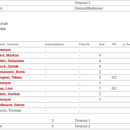
Timeout 3
en
Disqualifikationen
chaft
rich
ame, Vorname
Geburtsdatum
Pass-Nr
Tore
7M
g. Ka
nonym
-
-
ick, Markus
-
-
4
hler, Sebastian
-
-
4
ock, Jannik
-
-
4
ovanovic, Boris
-
-
2
agner, Tobias
-
-
5
0/1
nonym
-
-
1
ay, Lino
-
-
7
0/1
aas, Joshua
-
-
2
nonym
-
-
7
ollmann, Simon
-
-
uchs, Thomas
-
-
2
Timeout 1
re
0
Timeout 2