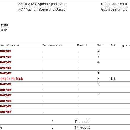
22.10.2023, Spielbeginn 17:00
Heimmannschaft
AC7 Aachen Bergische Gasse
Gastmannschaft
chaft
n IV
ame, Vorname
Geburtsdatum
Pass-Nr
Tore
7M
g. Ka
nonym
-
-
4
nonym
-
-
7
nonym
-
-
4
nonym
-
-
nonym
-
-
1
ongen, Patrick
-
-
3
1/1
nonym
-
-
2
nonym
-
-
nonym
-
-
2
nonym
-
-
nonym
-
-
nonym
-
-
1
Timeout 1
re
1
Timeout 2