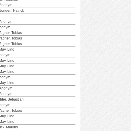
 Anonym
Jongen, Patrick
 Anonym
Anonym
agner, Tobias
agner, Tobias
agner, Tobias
May, Lino
Anonym
May, Lino
May, Lino
May, Lino
Anonym
May, Lino
 Anonym
 Anonym
hler, Sebastian
Anonym
agner, Tobias
May, Lino
May, Lino
ick, Markus