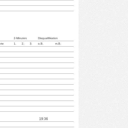
2-Minuten
Disqualifikation
rte
1.
2.
3.
o.B.
m.B.
19:36