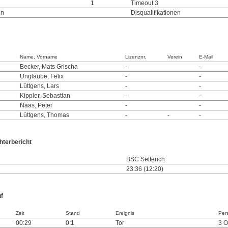
1
Timeout 3
en
Disqualifikationen
Name, Vorname
Lizenznr.
Verein
E-Mail
Becker, Mats Grischa
-
-
Unglaube, Felix
-
-
Lüttgens, Lars
-
-
Kippler, Sebastian
-
-
Naas, Peter
-
-
Lüttgens, Thomas
-
-
-
hterbericht
BSC Setterich
23:36 (12:20)
uf
Zeit
Stand
Ereignis
Per
00:29
0:1
Tor
3 O