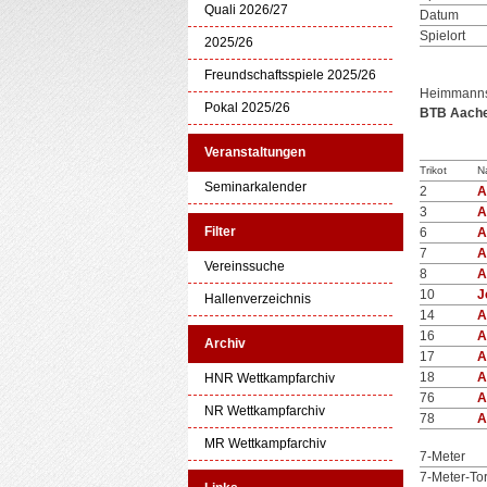
Quali 2026/27
Datum
Spielort
2025/26
Freundschaftsspiele 2025/26
Heimmanns
Pokal 2025/26
BTB Aache
Veranstaltungen
Trikot
N
Seminarkalender
2
A
3
A
Filter
6
A
7
A
Vereinssuche
8
A
10
J
Hallenverzeichnis
14
A
16
A
Archiv
17
A
18
A
HNR Wettkampfarchiv
76
A
NR Wettkampfarchiv
78
A
MR Wettkampfarchiv
7-Meter
7-Meter-To