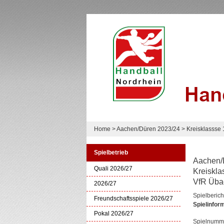
Home
>
Aachen/Düren 2023/24
>
Kreisklassse
Spielbetrieb
Aachen/
Quali 2026/27
Kreiskla
VfR Übac
2026/27
Spielberich
Freundschaftsspiele 2026/27
Spielinfor
Pokal 2026/27
Spielnumm