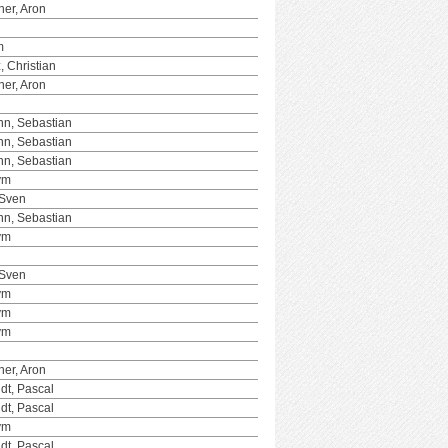
ner, Aron
m
, Christian
ner, Aron
n, Sebastian
n, Sebastian
n, Sebastian
ym
 Sven
n, Sebastian
ym
 Sven
ym
ym
ym
ner, Aron
dt, Pascal
dt, Pascal
ym
dt, Pascal