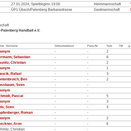
27.01.2024, Spielbeginn 19:00
Heimmannschaft
ÜP1 Übach/Palenberg Barbarastrasse
Gastmannschaft
chaft
Palenberg Handball e.V.
me, Vorname
Geburtsdatum
Pass-Nr
Tore
7M
g
nonym
-
-
2
rmann, Sebastian
-
-
6
unitz, Christian
-
-
2
nonym
-
-
1
aucik, Rafael
-
-
3
ntenbroich, Ben
-
-
2
ussbaum, Sven
-
-
nonym
-
-
hmidt, Pascal
-
-
5
nonym
-
-
3
ls, Sven
-
-
3
apfenberger, Roman
-
-
nonym
-
-
2
eckner, Aron
-
-
6
hmitz, Christian
-
-