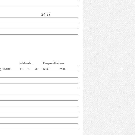
24:37
2-Minuten
Disqualifikation
g. Karte
1.
2.
3.
o.B.
m.B.