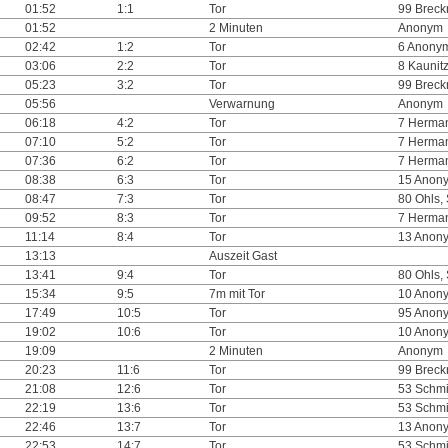
01:52
1:1
Tor
99 Breck
01:52
2 Minuten
Anonym
02:42
1:2
Tor
6 Anony
03:06
2:2
Tor
8 Kaunitz
05:23
3:2
Tor
99 Breck
05:56
Verwarnung
Anonym
06:18
4:2
Tor
7 Herman
07:10
5:2
Tor
7 Herman
07:36
6:2
Tor
7 Herman
08:38
6:3
Tor
15 Anon
08:47
7:3
Tor
80 Ohls,
09:52
8:3
Tor
7 Herman
11:14
8:4
Tor
13 Anon
13:13
Auszeit Gast
13:41
9:4
Tor
80 Ohls,
15:34
9:5
7m mit Tor
10 Anon
17:49
10:5
Tor
95 Anon
19:02
10:6
Tor
10 Anon
19:09
2 Minuten
Anonym
20:23
11:6
Tor
99 Breck
21:08
12:6
Tor
53 Schmi
22:19
13:6
Tor
53 Schmi
22:46
13:7
Tor
13 Anon
22:53
14:7
Tor
53 Schmi