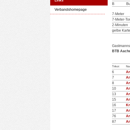
Links
B
Bu
Verbandshomepage
7-Meter
7-Meter-To
2-Minuten
gelbe Kart
Gastmanns
BTB Aache
Trikot
Na
6
A
7
A
8
A
10
A
13
A
15
A
16
Kr
17
A
76
A
87
A