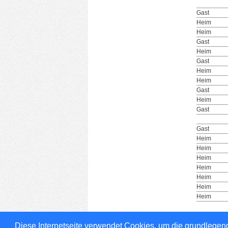
Gast
Heim
Heim
Gast
Heim
Gast
Heim
Heim
Gast
Heim
Gast
Gast
Heim
Heim
Heim
Heim
Heim
Heim
Heim
Diese Internetseite verwendet Cookies, um die grundlegend