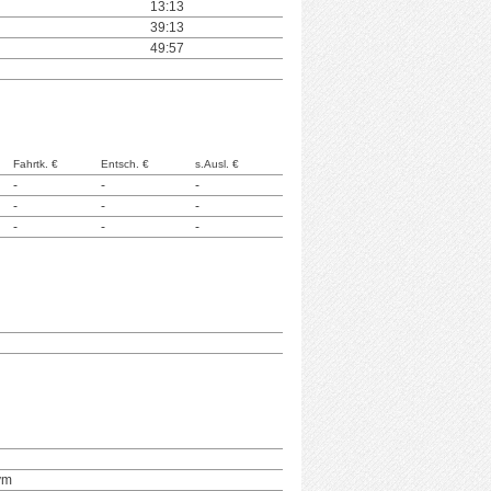
13:13
39:13
49:57
Fahrtk. €
Entsch. €
s.Ausl. €
-
-
-
-
-
-
-
-
-
ym