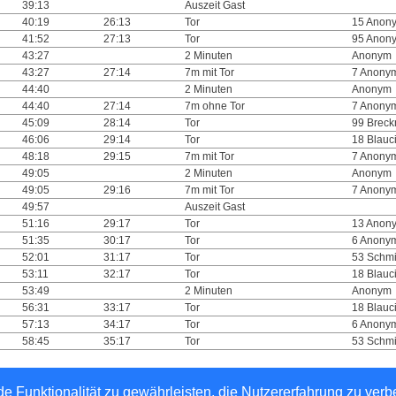
39:13
Auszeit Gast
40:19
26:13
Tor
15 Anon
41:52
27:13
Tor
95 Anon
43:27
2 Minuten
Anonym
43:27
27:14
7m mit Tor
7 Anony
44:40
2 Minuten
Anonym
44:40
27:14
7m ohne Tor
7 Anony
45:09
28:14
Tor
99 Breck
46:06
29:14
Tor
18 Blauci
48:18
29:15
7m mit Tor
7 Anony
49:05
2 Minuten
Anonym
49:05
29:16
7m mit Tor
7 Anony
49:57
Auszeit Gast
51:16
29:17
Tor
13 Anon
51:35
30:17
Tor
6 Anony
52:01
31:17
Tor
53 Schmi
53:11
32:17
Tor
18 Blauci
53:49
2 Minuten
Anonym
56:31
33:17
Tor
18 Blauci
57:13
34:17
Tor
6 Anony
58:45
35:17
Tor
53 Schmi
e Funktionalität zu gewährleisten, die Nutzererfahrung zu ver