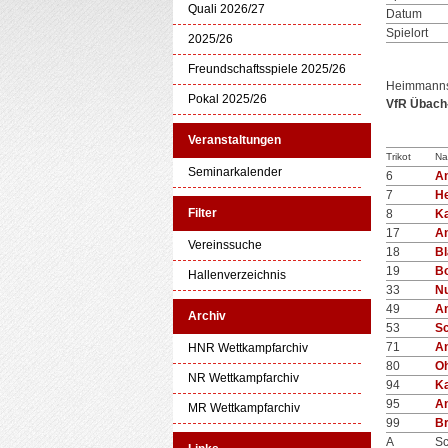
Quali 2026/27
Datum
Spielort
2025/26
Freundschaftsspiele 2025/26
Heimmanns
Pokal 2025/26
VfR Übach-
Veranstaltungen
Trikot
Na
Seminarkalender
6
A
7
He
Filter
8
Ka
17
A
Vereinssuche
18
Bl
19
Bo
Hallenverzeichnis
33
N
49
A
Archiv
53
Sc
71
A
HNR Wettkampfarchiv
80
Oh
NR Wettkampfarchiv
94
K
95
A
MR Wettkampfarchiv
99
Br
A
Sc