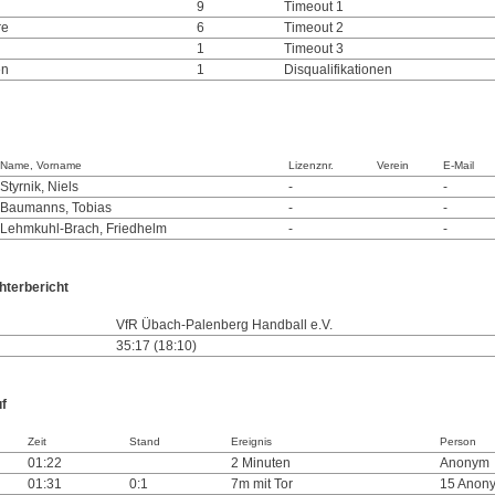
9
Timeout 1
re
6
Timeout 2
1
Timeout 3
en
1
Disqualifikationen
Name, Vorname
Lizenznr.
Verein
E-Mail
Styrnik, Niels
-
-
Baumanns, Tobias
-
-
Lehmkuhl-Brach, Friedhelm
-
-
hterbericht
VfR Übach-Palenberg Handball e.V.
35:17 (18:10)
uf
Zeit
Stand
Ereignis
Person
01:22
2 Minuten
Anonym
01:31
0:1
7m mit Tor
15 Anon