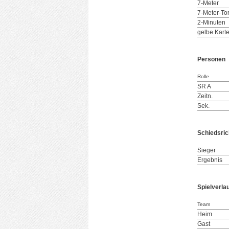
7-Meter
7-Meter-To
2-Minuten
gelbe Kart
Personen
Rolle
SR A
Zeitn.
Sek.
Schiedsric
Sieger
Ergebnis
Spielverla
Team
Heim
Gast