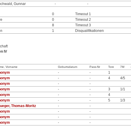
chwald, Gunnar
-
-
0
Timeout 1
re
0
Timeout 2
8
Timeout 3
en
1
Disqualifikationen
chaft
n IV
me, Vorname
Geburtsdatum
Pass-Nr
Tore
7M
nonym
-
-
1
nonym
-
-
4
4/5
nonym
-
-
nonym
-
-
3
1/1
nonym
-
-
4
nonym
-
-
5
1/3
ueger, Thomas-Moritz
-
-
nonym
-
-
nonym
-
-
nonym
-
-