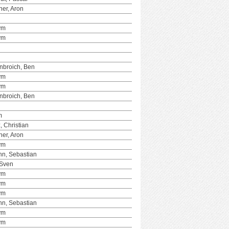
ner, Aron
ym
ym
nbroich, Ben
ym
ym
nbroich, Ben
m
, Christian
ner, Aron
ym
n, Sebastian
 Sven
ym
ym
ym
n, Sebastian
ym
ym