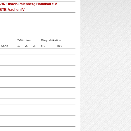
VfR Übach-Palenberg Handball e.V.
BTB Aachen IV
2-Minuten
Disqualifikation
. Karte
1.
2.
3.
o.B.
m.B.