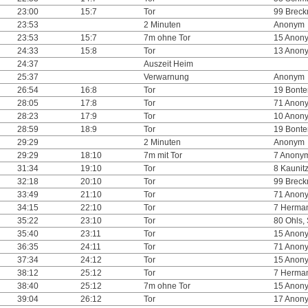
23:00
15:7
Tor
99 Breck
23:53
2 Minuten
Anonym
23:53
15:7
7m ohne Tor
15 Anon
24:33
15:8
Tor
13 Anon
24:37
Auszeit Heim
25:37
Verwarnung
Anonym
26:54
16:8
Tor
19 Bonte
28:05
17:8
Tor
71 Anon
28:23
17:9
Tor
10 Anon
28:59
18:9
Tor
19 Bonte
29:29
2 Minuten
Anonym
29:29
18:10
7m mit Tor
7 Anony
31:34
19:10
Tor
8 Kaunitz
32:18
20:10
Tor
99 Breck
33:49
21:10
Tor
71 Anon
34:15
22:10
Tor
7 Herman
35:22
23:10
Tor
80 Ohls,
35:40
23:11
Tor
15 Anon
36:35
24:11
Tor
71 Anon
37:34
24:12
Tor
15 Anon
38:12
25:12
Tor
7 Herman
38:40
25:12
7m ohne Tor
15 Anon
39:04
26:12
Tor
17 Anon