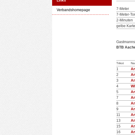
Links
7-Meter
Verbandshomepage
7-Meter-To
2-Minuten
gelbe Kart
Gastmanns
BTB Aach
Trikot
Na
1
A
2
A
3
A
4
Wi
5
A
7
A
8
A
9
A
11
A
13
A
15
A
16
A