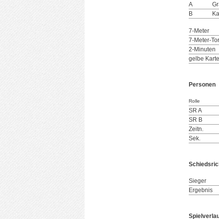
A
Gr
B
Ka
7-Meter
7-Meter-To
2-Minuten
gelbe Kart
Personen
Rolle
SR A
SR B
Zeitn.
Sek.
Schiedsric
Sieger
Ergebnis
Spielverla