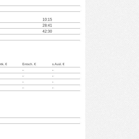
10:15
28:41
42:30
rtk. €
Entsch. €
s.Ausl. €
-
-
-
-
-
-
-
-