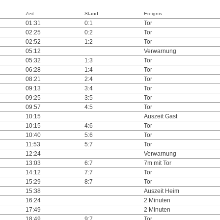
Zeit
Stand
Ereignis
01:31
0:1
Tor
02:25
0:2
Tor
02:52
1:2
Tor
05:12
Verwarnung
05:32
1:3
Tor
06:28
1:4
Tor
08:21
2:4
Tor
09:13
3:4
Tor
09:25
3:5
Tor
09:57
4:5
Tor
10:15
Auszeit Gast
10:15
4:6
Tor
10:40
5:6
Tor
11:53
5:7
Tor
12:24
Verwarnung
13:03
6:7
7m mit Tor
14:12
7:7
Tor
15:29
8:7
Tor
15:38
Auszeit Heim
16:24
2 Minuten
17:49
2 Minuten
18:49
9:7
Tor