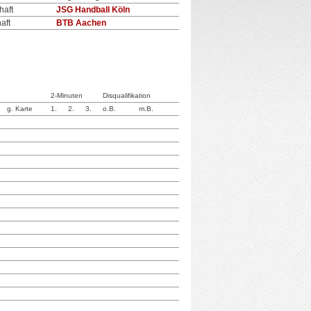
aft
JSG Handball Köln
aft
BTB Aachen
2-Minuten
Disqualifikation
g. Karte
1.
2.
3.
o.B.
m.B.