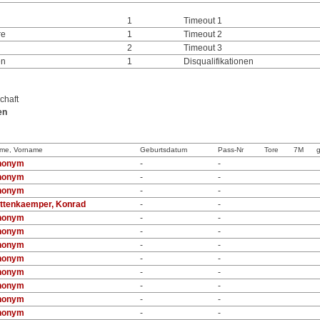
1
Timeout 1
re
1
Timeout 2
2
Timeout 3
en
1
Disqualifikationen
chaft
en
me, Vorname
Geburtsdatum
Pass-Nr
Tore
7M
g
nonym
-
-
nonym
-
-
nonym
-
-
ttenkaemper, Konrad
-
-
nonym
-
-
nonym
-
-
nonym
-
-
nonym
-
-
nonym
-
-
nonym
-
-
nonym
-
-
nonym
-
-