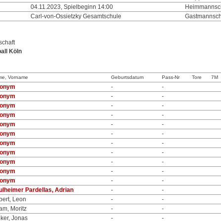
04.11.2023, Spielbeginn 14:00
Heimmannsch
Carl-von-Ossietzky Gesamtschule
Gastmannsch
chaft
all Köln
me, Vorname
Geburtsdatum
Pass-Nr
Tore
7M
onym
-
-
onym
-
-
onym
-
-
onym
-
-
onym
-
-
onym
-
-
onym
-
-
onym
-
-
onym
-
-
onym
-
-
onym
-
-
ulheimer Pardellas, Adrian
-
-
bert, Leon
-
-
am, Moritz
-
-
ker, Jonas
-
-