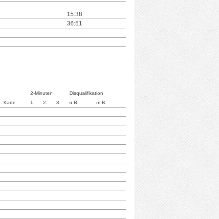
15:38
36:51
2-Minuten
Disqualifikation
. Karte
1.
2.
3.
o.B.
m.B.