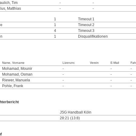
aulich, Tim
-
-
lus, Matthias
-
-
1
Timeout 1
re
1
Timeout 2
4
Timeout 3
en
1
Disqualifikationen
Name, Vorname
Lizenznr.
Verein
E-Mail
Fah
Mohamad, Mounir
-
-
-
Mohamad, Osman
-
-
-
Riewer, Manuela
-
-
-
Pohle, Frank
-
-
-
hterbericht
JSG Handball Köln
28:21 (13:8)
uf