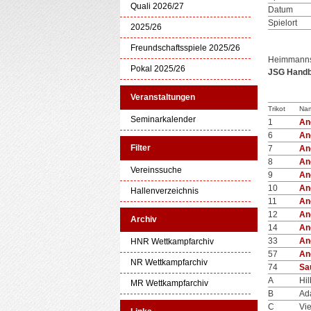
Quali 2026/27
Datum
Spielort
2025/26
Freundschaftsspiele 2025/26
Heimmanns
Pokal 2025/26
JSG Handb
Veranstaltungen
Trikot
Na
Seminarkalender
1
An
6
An
Filter
7
An
8
An
Vereinssuche
9
An
10
An
Hallenverzeichnis
11
An
12
An
Archiv
14
An
33
An
HNR Wettkampfarchiv
57
An
NR Wettkampfarchiv
74
Sa
A
Hil
MR Wettkampfarchiv
B
Ad
C
Vie