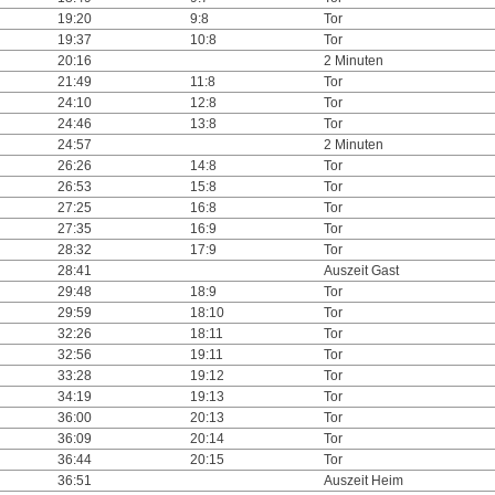
19:20
9:8
Tor
19:37
10:8
Tor
20:16
2 Minuten
21:49
11:8
Tor
24:10
12:8
Tor
24:46
13:8
Tor
24:57
2 Minuten
26:26
14:8
Tor
26:53
15:8
Tor
27:25
16:8
Tor
27:35
16:9
Tor
28:32
17:9
Tor
28:41
Auszeit Gast
29:48
18:9
Tor
29:59
18:10
Tor
32:26
18:11
Tor
32:56
19:11
Tor
33:28
19:12
Tor
34:19
19:13
Tor
36:00
20:13
Tor
36:09
20:14
Tor
36:44
20:15
Tor
36:51
Auszeit Heim