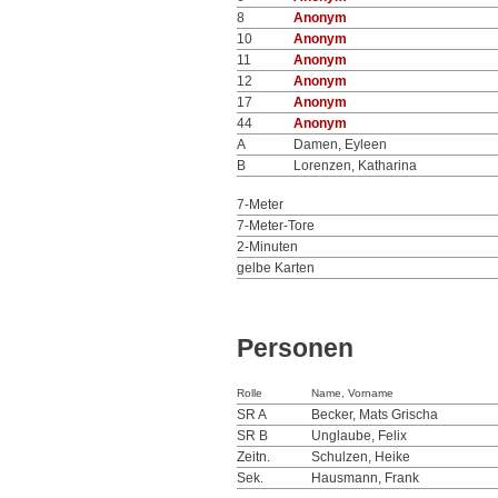
8
Anonym
10
Anonym
11
Anonym
12
Anonym
17
Anonym
44
Anonym
A
Damen, Eyleen
B
Lorenzen, Katharina
7-Meter
7-Meter-Tore
2-Minuten
gelbe Karten
Personen
Rolle
Name, Vorname
SR A
Becker, Mats Grischa
SR B
Unglaube, Felix
Zeitn.
Schulzen, Heike
Sek.
Hausmann, Frank