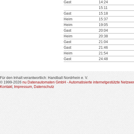
Gast
14:24
15:11
Gast
15:18
Heim
15:37
Heim
19:05
Gast
20:04
Heim
20:38
Gast
21:04
Gast
21:46
Heim
21:54
Gast
24:48
Für den Inhalt verantwortlich: Handball Nordrhein e. V.
© 1999-2026
nu Datenautomaten GmbH - Automatisierte internetgestützte Netzwe
Kontakt
,
Impressum
,
Datenschutz