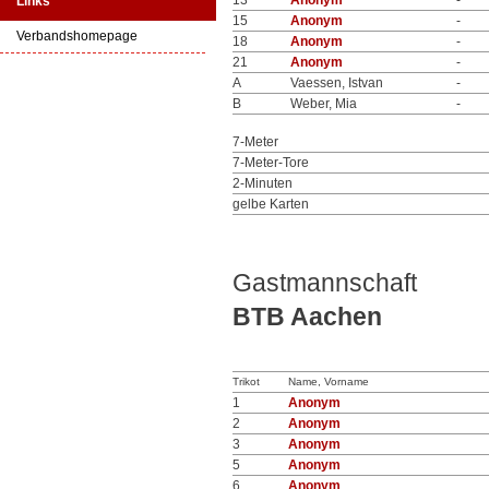
13
Anonym
-
Links
15
Anonym
-
Verbandshomepage
18
Anonym
-
21
Anonym
-
A
Vaessen, Istvan
-
B
Weber, Mia
-
7-Meter
7-Meter-Tore
2-Minuten
gelbe Karten
Gastmannschaft
BTB Aachen
Trikot
Name, Vorname
1
Anonym
2
Anonym
3
Anonym
5
Anonym
6
Anonym