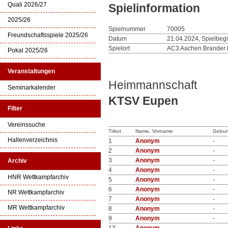
Quali 2026/27
Spielinformation
2025/26
Spielnummer
70005
Freundschaftsspiele 2025/26
Datum
21.04.2024, Spielbeg
Spielort
AC3 Aachen Brander 
Pokal 2025/26
Veranstaltungen
Heimmannschaft
Seminarkalender
KTSV Eupen
Filter
Vereinssuche
Trikot
Name, Vorname
Gebur
Hallenverzeichnis
1
Anonym
-
2
Anonym
-
3
Anonym
-
Archiv
4
Anonym
-
HNR Wettkampfarchiv
5
Anonym
-
6
Anonym
-
NR Wettkampfarchiv
7
Anonym
-
MR Wettkampfarchiv
8
Anonym
-
9
Anonym
-