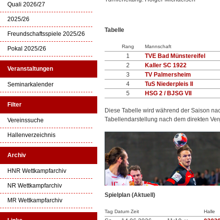
Quali 2026/27
2025/26
Tabelle
Freundschaftsspiele 2025/26
Rang
Mannschaft
Pokal 2025/26
1
TVE Bad Münstereifel
2
Kaller SC 1922
Veranstaltungen
3
TV Palmersheim
4
TuS Niederpleis II
Seminarkalender
5
HSG 2 / BJSG VII
Filter
Diese Tabelle wird während der Saison na
Tabellendarstellung nach dem direkten Ver
Vereinssuche
Hallenverzeichnis
Archiv
HNR Wettkampfarchiv
NR Wettkampfarchiv
Spielplan (Aktuell)
MR Wettkampfarchiv
Tag Datum Zeit
Halle