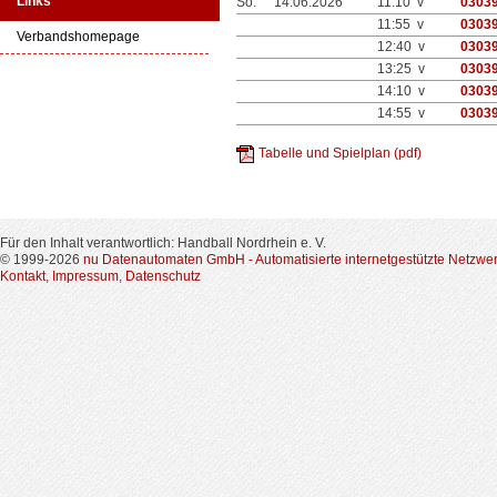
Links
So.
14.06.2026
11:10 v
0303
11:55 v
0303
Verbandshomepage
12:40 v
0303
13:25 v
0303
14:10 v
0303
14:55 v
0303
Tabelle und Spielplan (pdf)
Für den Inhalt verantwortlich: Handball Nordrhein e. V.
© 1999-2026
nu Datenautomaten GmbH - Automatisierte internetgestützte Netzwe
Kontakt
,
Impressum
,
Datenschutz