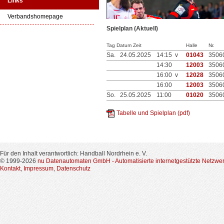
Links
Verbandshomepage
Spielplan (Aktuell)
Tag Datum Zeit
Halle
Nr.
Sa.
24.05.2025
14:15 v
01043
3506
14:30
12003
3506
16:00 v
12028
3506
16:00
12003
3506
So.
25.05.2025
11:00
01020
3506
Tabelle und Spielplan (pdf)
Für den Inhalt verantwortlich: Handball Nordrhein e. V.
© 1999-2026
nu Datenautomaten GmbH - Automatisierte internetgestützte Netzwe
Kontakt
,
Impressum
,
Datenschutz