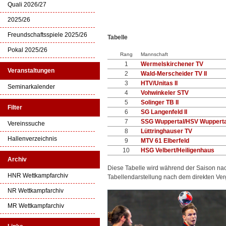
Quali 2026/27
2025/26
Freundschaftsspiele 2025/26
Tabelle
Pokal 2025/26
Rang
Mannschaft
1
Wermelskirchener TV
Veranstaltungen
2
Wald-Merscheider TV II
3
HTV/Unitas II
Seminarkalender
4
Vohwinkeler STV
5
Solinger TB II
Filter
6
SG Langenfeld II
7
SSG Wuppertal/HSV Wuppertal
Vereinssuche
8
Lüttringhauser TV
Hallenverzeichnis
9
MTV 61 Elberfeld
10
HSG Velbert/Heiligenhaus
Archiv
Diese Tabelle wird während der Saison na
HNR Wettkampfarchiv
Tabellendarstellung nach dem direkten Ver
NR Wettkampfarchiv
MR Wettkampfarchiv