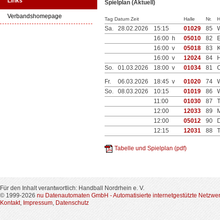
Links
Spielplan (Aktuell)
Verbandshomepage
Tag Datum Zeit
Halle
Nr.
H
Sa.
28.02.2026
15:15
01029
85
16:00 h
05010
82
16:00 v
05018
83
K
16:00 v
12024
84
H
So.
01.03.2026
18:00 v
01034
81
O
Fr.
06.03.2026
18:45 v
01020
74
So.
08.03.2026
10:15
01019
86
11:00
01030
87
12:00
12033
89
12:00
05012
90
12:15
12031
88
T
Tabelle und Spielplan (pdf)
Für den Inhalt verantwortlich: Handball Nordrhein e. V.
© 1999-2026
nu Datenautomaten GmbH - Automatisierte internetgestützte Netzwe
Kontakt
,
Impressum
,
Datenschutz