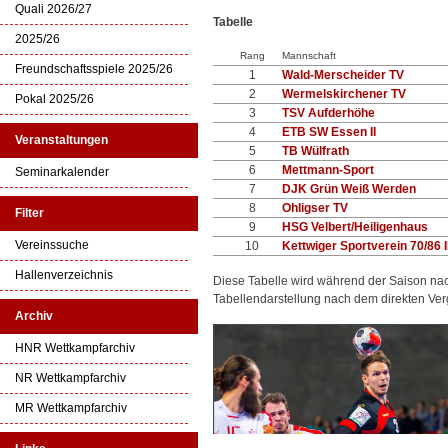
Quali 2026/27
Tabelle
2025/26
Rang
Mannschaft
Freundschaftsspiele 2025/26
1
Wald-Merscheider TV
2
Wermelskirchener TV
Pokal 2025/26
3
TSV Aufderhöhe
4
ETB SW Essen II
Veranstaltungen
5
TB Wülfrath
6
Mettmann-Sport
Seminarkalender
7
DJK Grün Weiß Werden
8
Ohligser TV
Filter
9
HSG Velbert/Heiligenhaus
Vereinssuche
10
Kettwiger Sportverein 70/86 I
Hallenverzeichnis
Diese Tabelle wird während der Saison na
Tabellendarstellung nach dem direkten Ver
Archiv
HNR Wettkampfarchiv
NR Wettkampfarchiv
MR Wettkampfarchiv