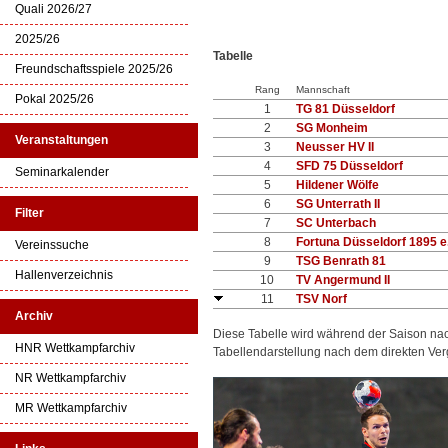
Quali 2026/27
2025/26
Tabelle
Freundschaftsspiele 2025/26
Rang
Mannschaft
Pokal 2025/26
1
TG 81 Düsseldorf
2
SG Monheim
Veranstaltungen
3
Neusser HV II
4
SFD 75 Düsseldorf
Seminarkalender
5
Hildener Wölfe
6
SG Unterrath II
Filter
7
SC Unterbach
8
Fortuna Düsseldorf 1895 e.V
Vereinssuche
9
TSG Benrath 81
Hallenverzeichnis
10
TV Angermund II
11
TSV Norf
Archiv
Diese Tabelle wird während der Saison na
HNR Wettkampfarchiv
Tabellendarstellung nach dem direkten Ver
NR Wettkampfarchiv
MR Wettkampfarchiv