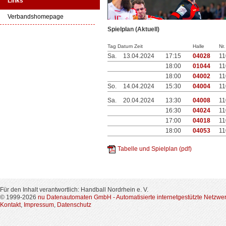
Links
Verbandshomepage
Spielplan (Aktuell)
Tag Datum Zeit
Halle
Nr.
Sa.
13.04.2024
17:15
04028
11
18:00
01044
11
18:00
04002
11
So.
14.04.2024
15:30
04004
11
Sa.
20.04.2024
13:30
04008
11
16:30
04024
11
17:00
04018
11
18:00
04053
11
Tabelle und Spielplan (pdf)
Für den Inhalt verantwortlich: Handball Nordrhein e. V.
© 1999-2026
nu Datenautomaten GmbH - Automatisierte internetgestützte Netzwe
Kontakt
,
Impressum
,
Datenschutz