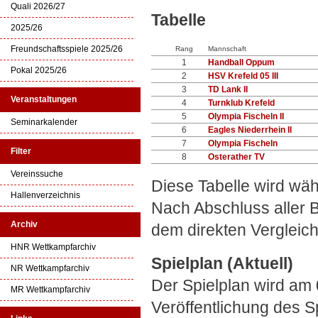
Quali 2026/27
Tabelle
2025/26
Freundschaftsspiele 2025/26
Rang
Mannschaft
1
Handball Oppum
Pokal 2025/26
2
HSV Krefeld 05 III
3
TD Lank II
Veranstaltungen
4
Turnklub Krefeld
5
Olympia Fischeln II
Seminarkalender
6
Eagles Niederrhein II
7
Olympia Fischeln
Filter
8
Osterather TV
Vereinssuche
Diese Tabelle wird wä
Hallenverzeichnis
Nach Abschluss aller 
Archiv
dem direkten Vergleich
HNR Wettkampfarchiv
Spielplan (Aktuell)
NR Wettkampfarchiv
Der Spielplan wird am 
MR Wettkampfarchiv
Veröffentlichung des 