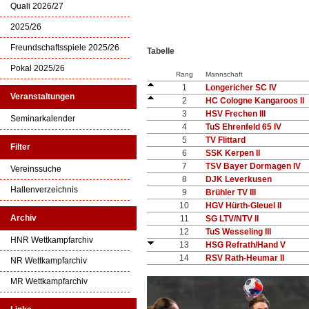
Quali 2026/27
2025/26
Freundschaftsspiele 2025/26
Tabelle
Pokal 2025/26
Rang
Mannschaft
1
Longericher SC IV
Veranstaltungen
2
HC Cologne Kangaroos II
3
HSV Frechen III
Seminarkalender
4
TuS Ehrenfeld 65 IV
5
TV Flittard
Filter
6
SSK Kerpen II
7
TSV Bayer Dormagen IV
Vereinssuche
8
DJK Leverkusen
Hallenverzeichnis
9
Brühler TV III
10
HGV Hürth-Gleuel II
Archiv
11
SG LTV/NTV II
12
TuS Wesseling III
HNR Wettkampfarchiv
13
HSG Refrath/Hand V
14
RSV Rath-Heumar II
NR Wettkampfarchiv
MR Wettkampfarchiv