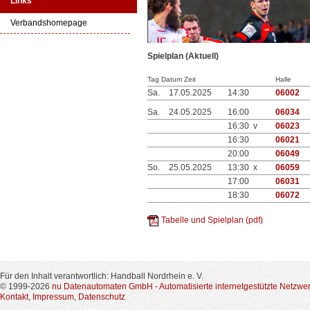
Links
Verbandshomepage
Spielplan (Aktuell)
Tag Datum Zeit
Halle
Sa.
17.05.2025
14:30
06002
Sa.
24.05.2025
16:00
06034
16:30 v
06023
16:30
06021
20:00
06049
So.
25.05.2025
13:30 x
06059
17:00
06031
18:30
06072
Tabelle und Spielplan (pdf)
Für den Inhalt verantwortlich: Handball Nordrhein e. V.
© 1999-2026
nu Datenautomaten GmbH - Automatisierte internetgestützte Netzwe
Kontakt
,
Impressum
,
Datenschutz