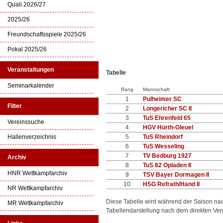
Quali 2026/27
2025/26
Freundschaftsspiele 2025/26
Pokal 2025/26
Veranstaltungen
Tabelle
Seminarkalender
Rang
Mannschaft
1
Pulheimer SC
Filter
2
Longericher SC II
3
TuS Ehrenfeld 65
Vereinssuche
4
HGV Hürth-Gleuel
Hallenverzeichnis
5
TuS Rheindorf
6
TuS Wesseling
7
TV Bedburg 1927
Archiv
8
TuS 82 Opladen II
HNR Wettkampfarchiv
9
TSV Bayer Dormagen II
10
HSG Refrath/Hand II
NR Wettkampfarchiv
Diese Tabelle wird während der Saison na
MR Wettkampfarchiv
Tabellendarstellung nach dem direkten Ver