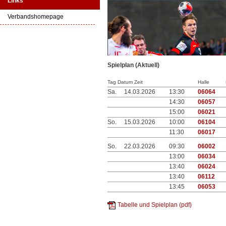
Links
Verbandshomepage
Spielplan (Aktuell)
Tag Datum Zeit
Halle
Sa.
14.03.2026
13:30
06064
14:30
06057
15:00
06021
So.
15.03.2026
10:00
06104
11:30
06017
So.
22.03.2026
09:30
06002
13:00
06034
13:40
06024
13:40
06112
13:45
06053
Tabelle und Spielplan (pdf)