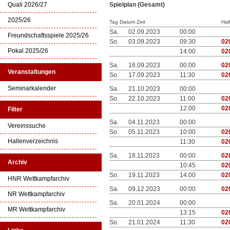
Quali 2026/27
Spielplan (Gesamt)
2025/26
Tag Datum Zeit
Hal
Sa.
02.09.2023
00:00
Freundschaftsspiele 2025/26
So.
03.09.2023
09:30
02
Pokal 2025/26
14:00
02
Sa.
16.09.2023
00:00
02
Veranstaltungen
So.
17.09.2023
11:30
02
Seminarkalender
Sa.
21.10.2023
00:00
So.
22.10.2023
11:00
02
12:00
02
Filter
Sa.
04.11.2023
00:00
Vereinssuche
So.
05.11.2023
10:00
02
Hallenverzeichnis
11:30
02
Sa.
18.11.2023
00:00
02
Archiv
10:45
02
So.
19.11.2023
14:00
02
HNR Wettkampfarchiv
Sa.
09.12.2023
00:00
02
NR Wettkampfarchiv
Sa.
20.01.2024
00:00
MR Wettkampfarchiv
13:15
02
So.
21.01.2024
11:30
02