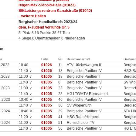
Hilgen.Max-Siebold-Halle (01022)
SG.Leistungszentrum Kanalstraße (01040)
...weitere Hallen
Bergischer Handballkreis 2023/24
gem. F-Jugend Vorrunde Gr. 5
5. Platz 8:16 Punkte 35:67 Tore
4 Siege 0 Unentschieden 8 Niederlagen
ne
it
Halle
Nr.
Heimmannschaft
Gastman
1.2023
10:40
01026
11
ATV Hückeswagen II
Bergis
11:40 v
01026
13
Bergische Panther IV
HSG R
1.2023
11:00 v
01005
18
Bergische Panther II
Bergis
11:40 v
01005
8
Bergische Panther IV
SV Wip
1.2023
11:00 v
01005
23
Bergische Panther IV
Remsch
11:40 v
01005
28
HG LTG/HTV Remscheid
Bergis
2.2023
10:40 v
01005
46
Bergische Panther IV
Bergisc
11:40 v
01005
36
SV Wipperfürth
Bergis
1.2024
10:40 v
01005
39
Bergische Panther IV
ATV Hü
11:20 v
01005
41
HSG Rade/Herbeck
Bergis
1.2024
11:00 v
01005
51
Remscheider TV
Bergis
11:40 v
01005
56
Bergische Panther IV
HG LT