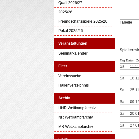
Quali 2026/27
2025/26
Freundschaftsspiele 2025/26
Tabelle
Pokal 2025/26
Veranstaltungen
Spieltermi
Seminarkalender
Tag Datum Ze
Filter
Sa.
11.1
Vereinssuche
Sa.
18.1
Hallenverzeichnis
Sa.
25.1
Archiv
Sa.
09.1
HNR Wettkampfarchiv
Sa.
20.0
NR Wettkampfarchiv
Sa.
27.0
MR Wettkampfarchiv