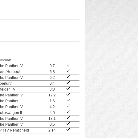
nschaft
che Panther IV
0:7
ade/Herbeck
6:8
che Panther IV
6:2
perfürth
0:4
eider TV
3:0
che Panther IV
12:2
he Panther II
1:6
che Panther IV
4:2
ckeswagen II
4:0
che Panther IV
13:1
che Panther IV
0:5
G/HTV Remscheid
2:14